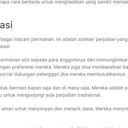
eberapa cara berbeda untuk menghasilkan uang sambil mema
asi
rbagai macam permainan. Ini adalah sumber perjudian yang
tasi.
permainan slot kepada para anggotanya dan memungkinka
engan preferensi mereka. Mereka juga bisa mendapatkan b
portal dukungan pelanggan jika mereka membutuhkannya.
ntuk bermain kapan saja dan di mana saja. Mereka adalah pi
untuk mengunjungi aula perjudian tradisional.
ang aman untuk menyimpan dan menarik dana. Mereka meny