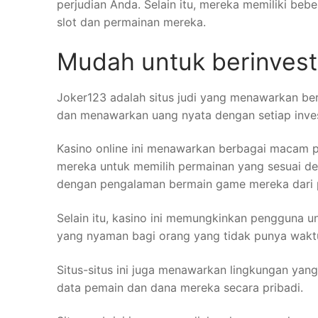
perjudian Anda. Selain itu, mereka memiliki b
slot dan permainan mereka.
Mudah untuk berinvest
Joker123 adalah situs judi yang menawarkan be
dan menawarkan uang nyata dengan setiap inves
Kasino online ini menawarkan berbagai macam 
mereka untuk memilih permainan yang sesuai d
dengan pengalaman bermain game mereka dari 
Selain itu, kasino ini memungkinkan pengguna u
yang nyaman bagi orang yang tidak punya waktu 
Situs-situs ini juga menawarkan lingkungan y
data pemain dan dana mereka secara pribadi.