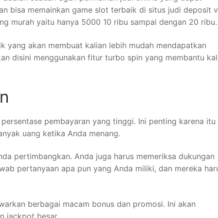
 bisa memainkan game slot terbaik di situs judi deposit v
ng murah yaitu hanya 5000 10 ribu sampai dengan 20 ribu.
baik yang akan membuat kalian lebih mudah mendapatkan
an disini menggunakan fitur turbo spin yang membantu kal
an
persentase pembayaran yang tinggi. Ini penting karena itu
banyak uang ketika Anda menang.
Anda pertimbangkan. Anda juga harus memeriksa dukungan
wab pertanyaan apa pun yang Anda miliki, dan mereka har
awarkan berbagai macam bonus dan promosi. Ini akan
 jackpot besar.