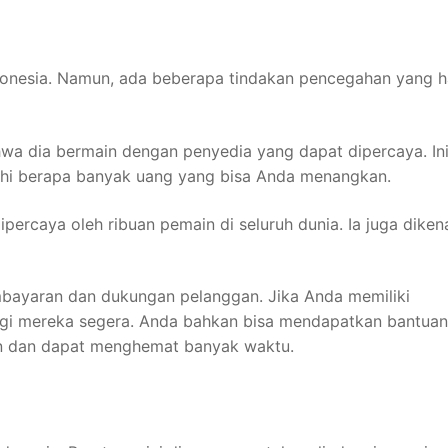
Indonesia. Namun, ada beberapa tindakan pencegahan yang h
a dia bermain dengan penyedia yang dapat dipercaya. In
uhi berapa banyak uang yang bisa Anda menangkan.
ipercaya oleh ribuan pemain di seluruh dunia. Ia juga diken
mbayaran dan dukungan pelanggan. Jika Anda memiliki
ngi mereka segera. Anda bahkan bisa mendapatkan bantuan
an dan dapat menghemat banyak waktu.