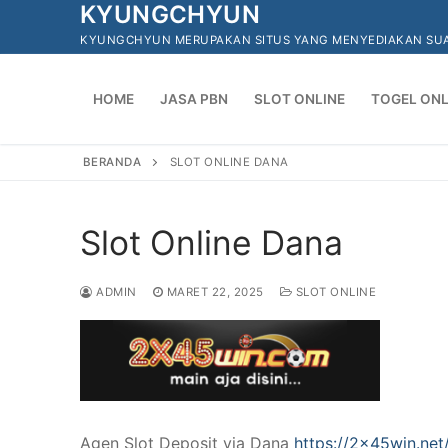
KYUNGCHYUN
Lompat
ke
KYUNGCHYUN MERUPAKAN SITUS YANG MENYEDIAKAN SUATU 
konten
HOME
JASA PBN
SLOT ONLINE
TOGEL ONL
BERANDA
SLOT ONLINE DANA
Slot Online Dana
ADMIN
MARET 22, 2025
SLOT ONLINE
Agen Slot Deposit via Dana
https://2x45win.net