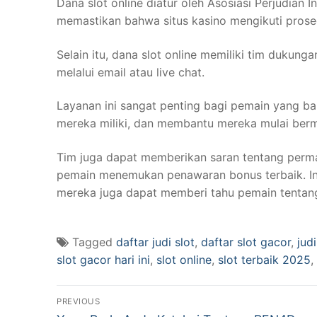
Dana slot online diatur oleh Asosiasi Perjudian 
memastikan bahwa situs kasino mengikuti prose
Selain itu, dana slot online memiliki tim dukung
melalui email atau live chat.
Layanan ini sangat penting bagi pemain yang 
mereka miliki, dan membantu mereka mulai berm
Tim juga dapat memberikan saran tentang perm
pemain menemukan penawaran bonus terbaik. Ini 
mereka juga dapat memberi tahu pemain tentan
Tagged
daftar judi slot
,
daftar slot gacor
,
judi
slot gacor hari ini
,
slot online
,
slot terbaik 2025
,
Navigasi
PREVIOUS