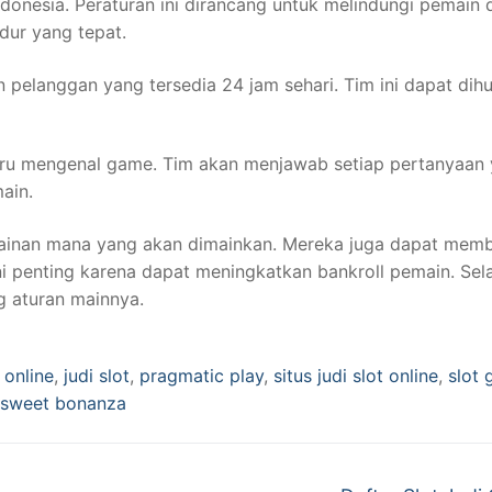
Indonesia. Peraturan ini dirancang untuk melindungi pemain 
dur yang tepat.
an pelanggan yang tersedia 24 jam sehari. Tim ini dapat dih
baru mengenal game. Tim akan menjawab setiap pertanyaan
ain.
ainan mana yang akan dimainkan. Mereka juga dapat mem
penting karena dapat meningkatkan bankroll pemain. Selai
g aturan mainnya.
 online
,
judi slot
,
pragmatic play
,
situs judi slot online
,
slot 
sweet bonanza