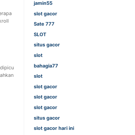
jamin55
berapa
slot gacor
roll
Sate 777
SLOT
situs gacor
slot
bahagia77
dipicu
bahkan
slot
slot gacor
slot gacor
slot gacor
situs gacor
slot gacor hari ini