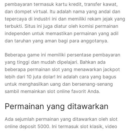
pembayaran termasuk kartu kredit, transfer kawat,
dan dompet virtual. Itu adalah nama yang andal dan
tepercaya di industri ini dan memiliki rekam jejak yang
terbukti. Situs ini juga diatur oleh komisi permainan
independen untuk memastikan permainan yang adil
dan taruhan yang aman bagi para anggotanya.
Beberapa game ini memiliki persentase pembayaran
yang tinggi dan mudah dipelajari. Bahkan ada
beberapa permainan slot yang menawarkan jackpot
lebih dari 10 juta dolar! Ini adalah cara yang bagus
untuk menghasilkan uang dan bersenang-senang
sambil memainkan slot online favorit Anda.
Permainan yang ditawarkan
Ada sejumlah permainan yang ditawarkan oleh slot
online deposit 5000. Ini termasuk slot klasik, video