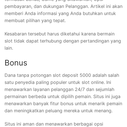
pembayaran, dan dukungan Pelanggan. Artikel ini akan
memberi Anda informasi yang Anda butuhkan untuk
membuat pilihan yang tepat.
Kesabaran tersebut harus diketahui karena bermain
slot tidak dapat terhubung dengan pertandingan yang
lain.
Bonus
Dana tanpa potongan slot deposit 5000 adalah salah
satu penyedia paling populer untuk slot online. Ini
menawarkan layanan pelanggan 24/7 dan sejumlah
permainan berbeda untuk dipilih pemain. Situs ini juga
menawarkan banyak fitur bonus untuk menarik pemain
dan meningkatkan peluang mereka untuk menang.
Situs ini aman dan menawarkan berbagai opsi