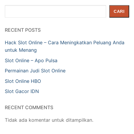
Cari
CARI
RECENT POSTS
Hack Slot Online – Cara Meningkatkan Peluang Anda
untuk Menang
Slot Online – Apo Pulsa
Permainan Judi Slot Online
Slot Online HBO
Slot Gacor IDN
RECENT COMMENTS
Tidak ada komentar untuk ditampilkan.