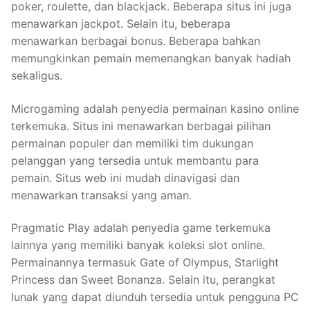
poker, roulette, dan blackjack. Beberapa situs ini juga
menawarkan jackpot. Selain itu, beberapa
menawarkan berbagai bonus. Beberapa bahkan
memungkinkan pemain memenangkan banyak hadiah
sekaligus.
Microgaming adalah penyedia permainan kasino online
terkemuka. Situs ini menawarkan berbagai pilihan
permainan populer dan memiliki tim dukungan
pelanggan yang tersedia untuk membantu para
pemain. Situs web ini mudah dinavigasi dan
menawarkan transaksi yang aman.
Pragmatic Play adalah penyedia game terkemuka
lainnya yang memiliki banyak koleksi slot online.
Permainannya termasuk Gate of Olympus, Starlight
Princess dan Sweet Bonanza. Selain itu, perangkat
lunak yang dapat diunduh tersedia untuk pengguna PC