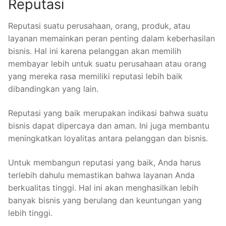
Reputasi
Reputasi suatu perusahaan, orang, produk, atau
layanan memainkan peran penting dalam keberhasilan
bisnis. Hal ini karena pelanggan akan memilih
membayar lebih untuk suatu perusahaan atau orang
yang mereka rasa memiliki reputasi lebih baik
dibandingkan yang lain.
Reputasi yang baik merupakan indikasi bahwa suatu
bisnis dapat dipercaya dan aman. Ini juga membantu
meningkatkan loyalitas antara pelanggan dan bisnis.
Untuk membangun reputasi yang baik, Anda harus
terlebih dahulu memastikan bahwa layanan Anda
berkualitas tinggi. Hal ini akan menghasilkan lebih
banyak bisnis yang berulang dan keuntungan yang
lebih tinggi.