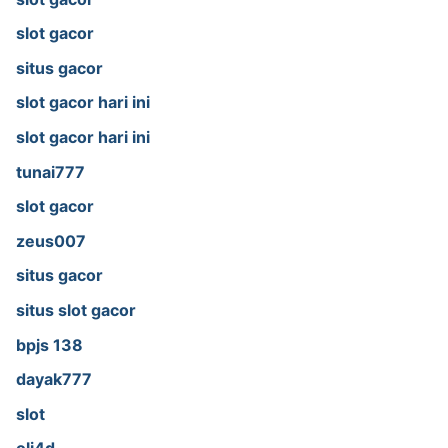
slot gacor
situs gacor
slot gacor hari ini
slot gacor hari ini
tunai777
slot gacor
zeus007
situs gacor
situs slot gacor
bpjs 138
dayak777
slot