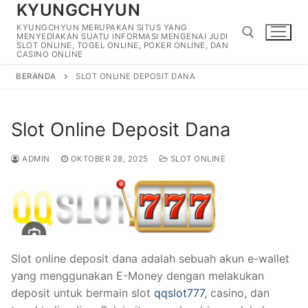
KYUNGCHYUN
Lompat
ke
KYUNGCHYUN MERUPAKAN SITUS YANG
MENYEDIAKAN SUATU INFORMASI MENGENAI JUDI
konten
SLOT ONLINE, TOGEL ONLINE, POKER ONLINE, DAN
CASINO ONLINE
BERANDA
SLOT ONLINE DEPOSIT DANA
Cari:
Slot Online Deposit Dana
ADMIN
OKTOBER 28, 2025
SLOT ONLINE
Slot online deposit dana adalah sebuah akun e-wallet
yang menggunakan E-Money dengan melakukan
deposit untuk bermain slot
qqslot777
, casino, dan