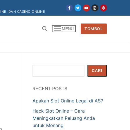
INE, DAN CASINO ONLINE
TOMBOL
MENU
Cari
CARI
RECENT POSTS
Apakah Slot Online Legal di AS?
Hack Slot Online – Cara
Meningkatkan Peluang Anda
untuk Menang
n,