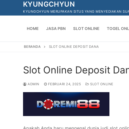
KYUNGCHYUN
Lompat
ke
KYUNGCHYUN MERUPAKAN SITUS YANG MENYEDIAKAN SUATU 
konten
HOME
JASA PBN
SLOT ONLINE
TOGEL ONL
BERANDA
SLOT ONLINE DEPOSIT DANA
Slot Online Deposit Da
ADMIN
FEBRUARI 24, 2025
SLOT ONLINE
Apakah Anda baru mengenal dunia judi slot onli