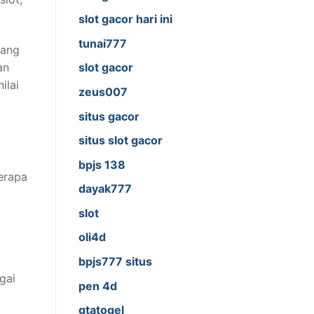
slot gacor hari ini
tunai777
yang
slot gacor
an
ilai
zeus007
situs gacor
situs slot gacor
bpjs 138
erapa
dayak777
slot
oli4d
bpjs777 situs
gai
pen 4d
gtatogel