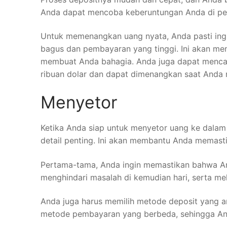
Anda dapat mencoba keberuntungan Anda di per
Untuk memenangkan uang nyata, Anda pasti ingi
bagus dan pembayaran yang tinggi. Ini akan 
membuat Anda bahagia. Anda juga dapat mencari 
ribuan dolar dan dapat dimenangkan saat Anda 
Menyetor
Ketika Anda siap untuk menyetor uang ke dalam 
detail penting. Ini akan membantu Anda memas
Pertama-tama, Anda ingin memastikan bahwa A
menghindari masalah di kemudian hari, serta mel
Anda juga harus memilih metode deposit yang a
metode pembayaran yang berbeda, sehingga An