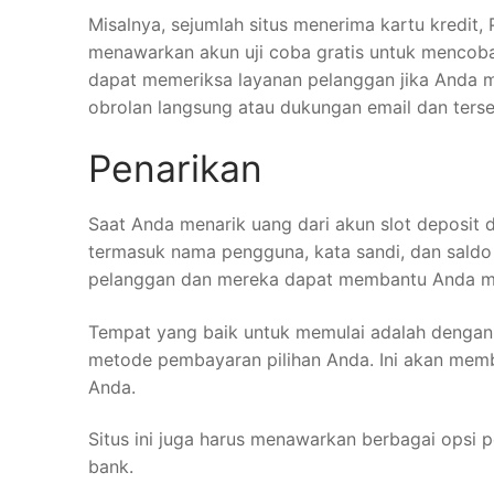
Misalnya, sejumlah situs menerima kartu kredit, 
menawarkan akun uji coba gratis untuk mencob
dapat memeriksa layanan pelanggan jika Anda 
obrolan langsung atau dukungan email dan terse
Penarikan
Saat Anda menarik uang dari akun slot deposit d
termasuk nama pengguna, kata sandi, dan saldo 
pelanggan dan mereka dapat membantu Anda m
Tempat yang baik untuk memulai adalah denga
metode pembayaran pilihan Anda. Ini akan mem
Anda.
Situs ini juga harus menawarkan berbagai opsi p
bank.