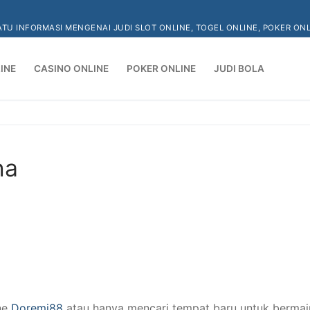
INFORMASI MENGENAI JUDI SLOT ONLINE, TOGEL ONLINE, POKER ONL
INE
CASINO ONLINE
POKER ONLINE
JUDI BOLA
Cari:
na
ne
Doremi88
atau hanya mencari tempat baru untuk bermai