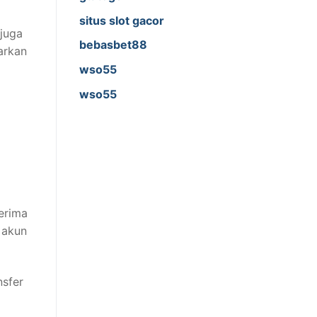
situs slot gacor
juga
bebasbet88
arkan
wso55
wso55
erima
 akun
nsfer