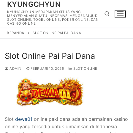
KYUNGCHYUN
Lompat
ke
KYUNGCHYUN MERUPAKAN SITUS YANG
MENYEDIAKAN SUATU INFORMASI MENGENAI JUDI
konten
SLOT ONLINE, TOGEL ONLINE, POKER ONLINE, DAN
CASINO ONLINE
BERANDA
SLOT ONLINE PAI PAI DANA
Cari:
Slot Online Pai Pai Dana
ADMIN
FEBRUARI 10, 2026
SLOT ONLINE
Slot
dewa01
online paki dana adalah permainan kasino
online yang tersedia untuk dimainkan di Indonesia.