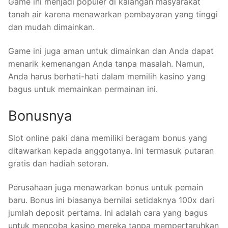
Game ini menjadi populer di kalangan masyarakat
tanah air karena menawarkan pembayaran yang tinggi
dan mudah dimainkan.
Game ini juga aman untuk dimainkan dan Anda dapat
menarik kemenangan Anda tanpa masalah. Namun,
Anda harus berhati-hati dalam memilih kasino yang
bagus untuk memainkan permainan ini.
Bonusnya
Slot online paki dana memiliki beragam bonus yang
ditawarkan kepada anggotanya. Ini termasuk putaran
gratis dan hadiah setoran.
Perusahaan juga menawarkan bonus untuk pemain
baru. Bonus ini biasanya bernilai setidaknya 100x dari
jumlah deposit pertama. Ini adalah cara yang bagus
untuk mencoba kasino mereka tanpa mempertaruhkan