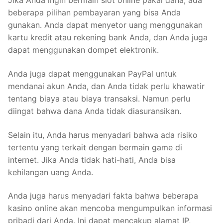
Jika Anda ingin bermain slot online pakai dana, ada
beberapa pilihan pembayaran yang bisa Anda
gunakan. Anda dapat menyetor uang menggunakan
kartu kredit atau rekening bank Anda, dan Anda juga
dapat menggunakan dompet elektronik.
Anda juga dapat menggunakan PayPal untuk
mendanai akun Anda, dan Anda tidak perlu khawatir
tentang biaya atau biaya transaksi. Namun perlu
diingat bahwa dana Anda tidak diasuransikan.
Selain itu, Anda harus menyadari bahwa ada risiko
tertentu yang terkait dengan bermain game di
internet. Jika Anda tidak hati-hati, Anda bisa
kehilangan uang Anda.
Anda juga harus menyadari fakta bahwa beberapa
kasino online akan mencoba mengumpulkan informasi
pribadi dari Anda. Ini dapat mencakup alamat IP,