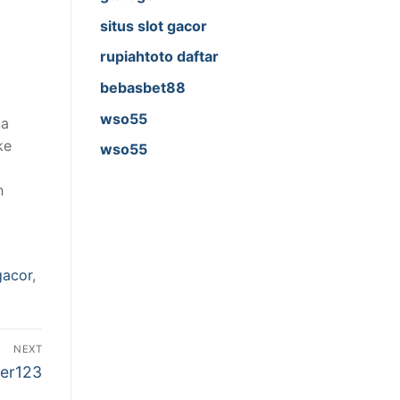
a
situs slot gacor
rupiahtoto daftar
bebasbet88
wso55
ka
ke
wso55
i
h
gacor
,
NEXT
ker123