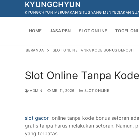
KYUNGCHYUN
Lompat
ke
KYUNGCHYUN MERUPAKAN SITUS YANG MENYEDIAKAN SUATU 
konten
HOME
JASA PBN
SLOT ONLINE
TOGEL ONL
BERANDA
SLOT ONLINE TANPA KODE BONUS DEPOSIT
Slot Online Tanpa Kod
ADMIN
MEI 11, 2026
SLOT ONLINE
slot gacor
online tanpa kode bonus setoran adal
gratis tanpa harus melakukan setoran. Namun, p
yang terbatas.