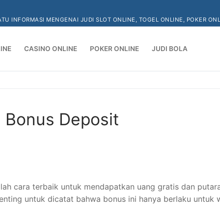
INFORMASI MENGENAI JUDI SLOT ONLINE, TOGEL ONLINE, POKER ONL
INE
CASINO ONLINE
POKER ONLINE
JUDI BOLA
Cari:
e Bonus Deposit
ah cara terbaik untuk mendapatkan uang gratis dan putar
enting untuk dicatat bahwa bonus ini hanya berlaku untuk 