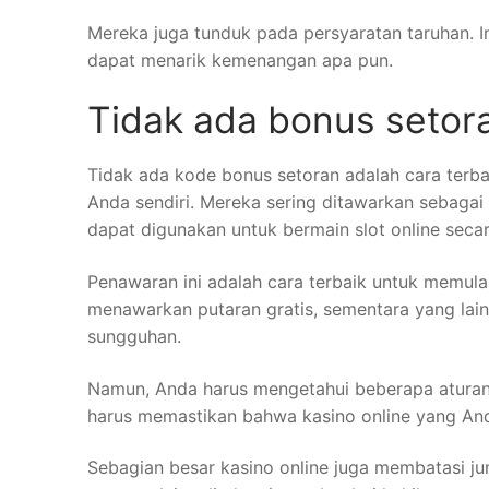
Mereka juga tunduk pada persyaratan taruhan. 
dapat menarik kemenangan apa pun.
Tidak ada bonus setor
Tidak ada kode bonus setoran adalah cara ter
Anda sendiri. Mereka sering ditawarkan sebagai
dapat digunakan untuk bermain slot online secar
Penawaran ini adalah cara terbaik untuk memulai
menawarkan putaran gratis, sementara yang la
sungguhan.
Namun, Anda harus mengetahui beberapa aturan 
harus memastikan bahwa kasino online yang Anda
Sebagian besar kasino online juga membatasi 