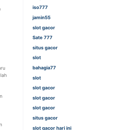
iso777
n
jamin55
slot gacor
Sate 777
situs gacor
slot
bahagia77
aru
lah
slot
slot gacor
n
slot gacor
slot gacor
situs gacor
n
slot gacor hari ini