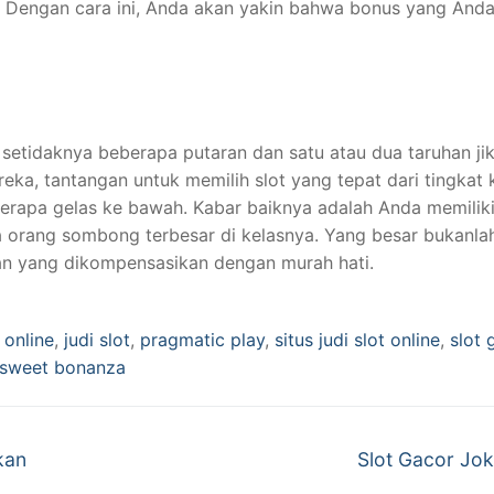
Dengan cara ini, Anda akan yakin bahwa bonus yang And
 setidaknya beberapa putaran dan satu atau dua taruhan ji
ka, tantangan untuk memilih slot yang tepat dari tingkat 
berapa gelas ke bawah. Kabar baiknya adalah Anda memilik
ga orang sombong terbesar di kelasnya. Yang besar bukanla
an yang dikompensasikan dengan murah hati.
 online
,
judi slot
,
pragmatic play
,
situs judi slot online
,
slot 
sweet bonanza
Next
kan
Slot Gacor Jo
post: