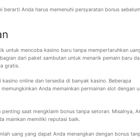
Ini berarti Anda harus memenuhi persyaratan bonus sebelu
an
baik untuk mencoba kasino baru tanpa mempertaruhkan uan
 bagian dari paket sambutan untuk menarik pemain baru da
a gratis.
 kasino online dan tersedia di banyak kasino. Beberapa
in memungkinkan Anda memainkan permainan slot dengan 
penting saat mengklaim bonus tanpa setoran. Misalnya, A
 mainkan memiliki reputasi baik.
jumlah uang yang dapat Anda menangkan dengan bonus tan