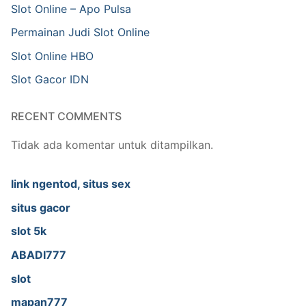
Slot Online – Apo Pulsa
Permainan Judi Slot Online
Slot Online HBO
Slot Gacor IDN
RECENT COMMENTS
Tidak ada komentar untuk ditampilkan.
link ngentod, situs sex
situs gacor
slot 5k
ABADI777
slot
mapan777