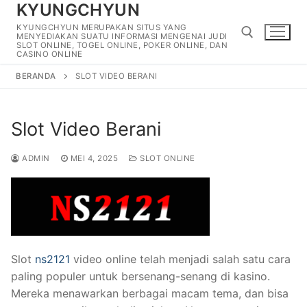
KYUNGCHYUN
Lompat
ke
KYUNGCHYUN MERUPAKAN SITUS YANG
MENYEDIAKAN SUATU INFORMASI MENGENAI JUDI
konten
SLOT ONLINE, TOGEL ONLINE, POKER ONLINE, DAN
CASINO ONLINE
BERANDA
SLOT VIDEO BERANI
Cari:
Slot Video Berani
ADMIN
MEI 4, 2025
SLOT ONLINE
Slot
ns2121
video online telah menjadi salah satu cara
paling populer untuk bersenang-senang di kasino.
Mereka menawarkan berbagai macam tema, dan bisa