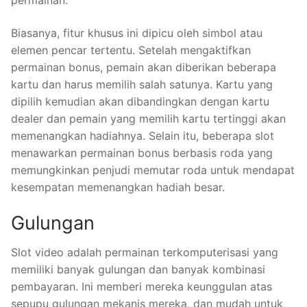
permainan.
Biasanya, fitur khusus ini dipicu oleh simbol atau
elemen pencar tertentu. Setelah mengaktifkan
permainan bonus, pemain akan diberikan beberapa
kartu dan harus memilih salah satunya. Kartu yang
dipilih kemudian akan dibandingkan dengan kartu
dealer dan pemain yang memilih kartu tertinggi akan
memenangkan hadiahnya. Selain itu, beberapa slot
menawarkan permainan bonus berbasis roda yang
memungkinkan penjudi memutar roda untuk mendapat
kesempatan memenangkan hadiah besar.
Gulungan
Slot video adalah permainan terkomputerisasi yang
memiliki banyak gulungan dan banyak kombinasi
pembayaran. Ini memberi mereka keunggulan atas
sepupu gulungan mekanis mereka, dan mudah untuk