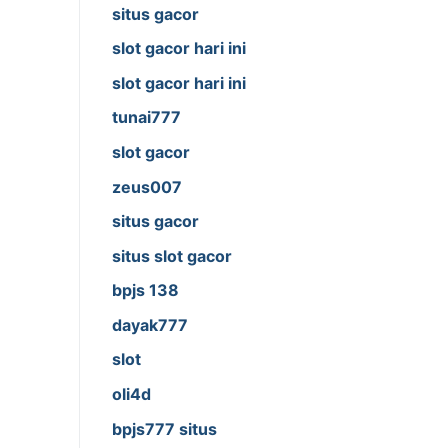
situs gacor
slot gacor hari ini
slot gacor hari ini
tunai777
slot gacor
zeus007
situs gacor
situs slot gacor
bpjs 138
dayak777
slot
oli4d
bpjs777 situs