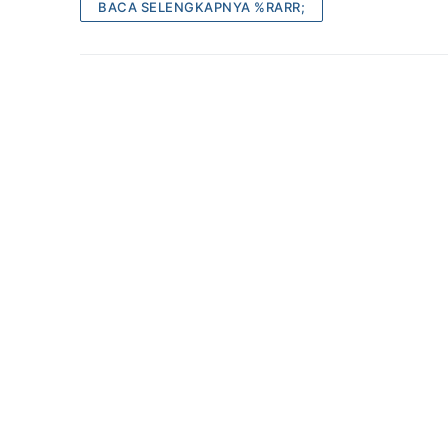
BACA SELENGKAPNYA %RARR;