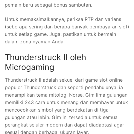
pemain baru sebagai bonus sambutan.
Untuk memaksimalkannya, periksa RTP dan varians
(seberapa sering dan berapa banyak pembayaran slot)
untuk setiap game. Juga, pastikan untuk bermain
dalam zona nyaman Anda.
Thunderstruck II oleh
Microgaming
Thunderstruck II adalah sekuel dari game slot online
populer Thunderstruck dan seperti pendahulunya, ia
menampilkan tema mitologi Norse. Gim lima gulungan
memiliki 243 cara untuk menang dan membayar untuk
mencocokkan simbol yang berdekatan di tiga
gulungan atau lebih. Gim ini tersedia untuk semua
perangkat seluler modern dan dapat diadaptasi agar
sesuai dengan berbagai ukuran layar.