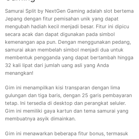
Samurai Split by NextGen Gaming adalah slot bertema
Jepang dengan fitur pemisahan unik yang dapat
mengubah hadiah kecil menjadi besar. Fitur ini dipicu
secara acak dan dapat digunakan pada simbol
kemenangan apa pun. Dengan menggunakan pedang,
samurai akan membelah simbol menjadi dua untuk
membentuk pengganda yang dapat bertambah hingga
32 kali lipat dari jumlah uang asli yang Anda
menangkan!
Gim ini menampilkan kisi transparan dengan lima
gulungan dan tiga baris, dengan 25 garis pembayaran
tetap. Ini tersedia di desktop dan perangkat seluler.
Gim ini memiliki gaya kartun dan tema samurai yang
membuatnya asyik dimainkan.
Gim ini menawarkan beberapa fitur bonus, termasuk