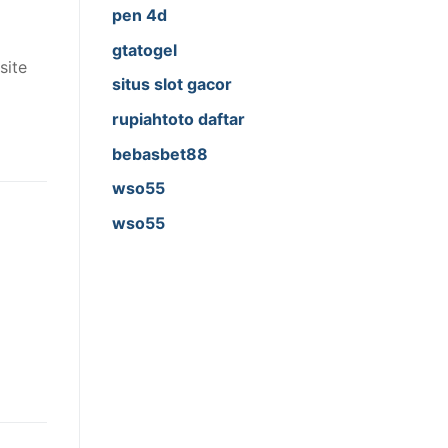
pen 4d
gtatogel
site
situs slot gacor
rupiahtoto daftar
bebasbet88
wso55
wso55