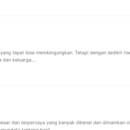
 yang tepat bisa membingungkan. Tetapi dengan sedikit rise
a dan keluarga.…
erbesar dan terpercaya yang banyak dikenal dan dimainkan o
berupdate tentang hasil…