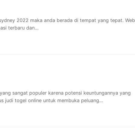
ydney 2022 maka anda berada di tempat yang tepat. Web
asi terbaru dan…
an yang sangat populer karena potensi keuntungannya yang
s judi togel online untuk membuka peluang…