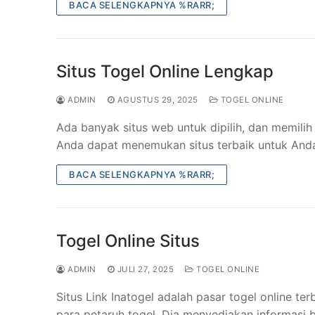
BACA SELENGKAPNYA %RARR;
Situs Togel Online Lengkap
ADMIN
AGUSTUS 29, 2025
TOGEL ONLINE
Ada banyak situs web untuk dipilih, dan memilih
Anda dapat menemukan situs terbaik untuk And
BACA SELENGKAPNYA %RARR;
Togel Online Situs
ADMIN
JULI 27, 2025
TOGEL ONLINE
Situs Link Inatogel adalah pasar togel online t
para petaruh togel. Dia menyediakan informasi 