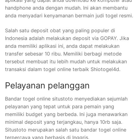
aplikasi yang dapat anda download ke komputer atau
handphone anda dengan mudah. Ini akan membantu
anda menyadari kenyamanan bermain judi togel resmi.
Salah satu deposit obat yang paling populer di
Indonesia adalah melakukan deposit via GOPAY. Jika
anda memiliki aplikasi ini, anda dapat melakukan
transfer sebesar 10 ribu. Memiliki berbagi metode
tersebut membuat itu lebih mudah untuk melakukan
transaksi dalam togel online terbaik Shiotogel4d.
Pelayanan pelanggan
Bandar togel online situstoto menyediakan sejumlah
pelayanan yang tepat untuk para pemain yang
memiliki budget yang berbeda. Ini juga menawarkan
minimal deposit yang terjangkau, hanya 10rb saja.
Situstoto merupakan salah satu bandar togel online
terpercaya yang berbasis di Inggris.