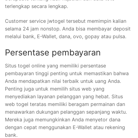
terlengkap secara lengkap.
Customer service jwtogel tersebut memimpin kalian
selama 24 jam nonstop. Anda bisa membayar deposit
melalui bank, E-Wallet, dana, ovo, gopay atau pulsa.
Persentase pembayaran
Situs togel online yang memiliki persentase
pembayaran tinggi penting untuk memastikan bahwa
Anda mendapatkan nilai terbaik untuk uang Anda.
Penting juga untuk memilih situs web yang
menyediakan layanan pelanggan yang hebat.
Situs
web togel teratas memiliki beragam permainan dan
menawarkan dukungan pelanggan sepanjang waktu.
Mereka juga memungkinkan Anda menyetor dana
dengan cepat menggunakan E-Wallet atau rekening
bank.