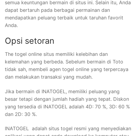
semua keuntungan bermain di situs ini.
Selain itu, Anda
dapat bertaruh pada berbagai permainan dan
mendapatkan peluang terbaik untuk taruhan favorit
Anda.
Opsi setoran
The togel online situs memiliki kelebihan dan
kelemahan yang berbeda. Sebelum bermain di Toto
tidak sah, membeli agen togel online yang terpercaya
dan melakukan transaksi yang mudah.
Jika bermain di INATOGEL, memiliki peluang yang
besar tetapi dengan jumlah hadiah yang tepat. Diskon
yang tersedia di INATOGEL adalah 4D: 70 %, 3D: 60 %
dan 2D: 30 %.
INATOGEL adalah situs togel resmi yang menyediakan