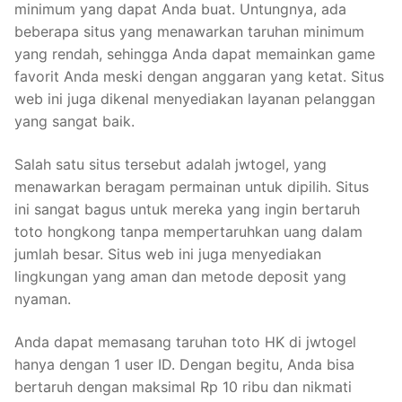
minimum yang dapat Anda buat.
Untungnya, ada
beberapa situs yang menawarkan taruhan minimum
yang rendah, sehingga Anda dapat memainkan game
favorit Anda meski dengan anggaran yang ketat.
Situs
web ini juga dikenal menyediakan layanan pelanggan
yang sangat baik.
Salah satu situs tersebut adalah jwtogel, yang
menawarkan beragam permainan untuk dipilih.
Situs
ini sangat bagus untuk mereka yang ingin bertaruh
toto hongkong tanpa mempertaruhkan uang dalam
jumlah besar.
Situs web ini juga menyediakan
lingkungan yang aman dan metode deposit yang
nyaman.
Anda dapat memasang taruhan toto HK di jwtogel
hanya dengan 1 user ID.
Dengan begitu, Anda bisa
bertaruh dengan maksimal Rp 10 ribu dan nikmati