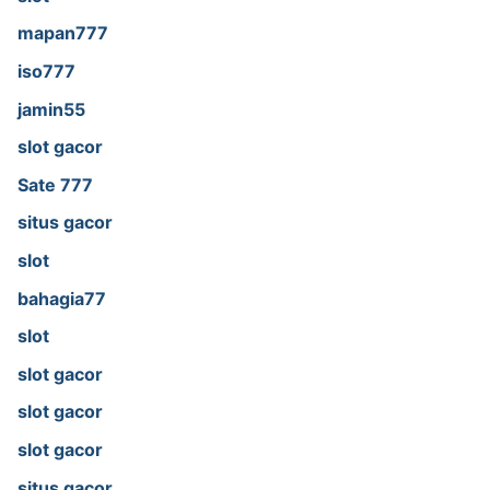
mapan777
iso777
jamin55
slot gacor
Sate 777
situs gacor
slot
bahagia77
slot
slot gacor
slot gacor
slot gacor
situs gacor