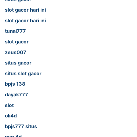
slot gacor hari ini
slot gacor hari ini
tunai777
slot gacor
zeus007
situs gacor
situs slot gacor
bpjs 138
dayak777
slot
oli4d
bpjs777 situs
pen 4d