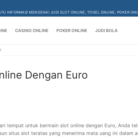
INFORMASI MENGENAI JUDI SLOT ONLINE, TOGEL ONLINE, POKER ONL
INE
CASINO ONLINE
POKER ONLINE
JUDI BOLA
O
Cari:
nline Dengan Euro
i tempat untuk bermain slot online dengan Euro, Anda tel
un situs slot teratas yang menerima mata uang ini dalam ar