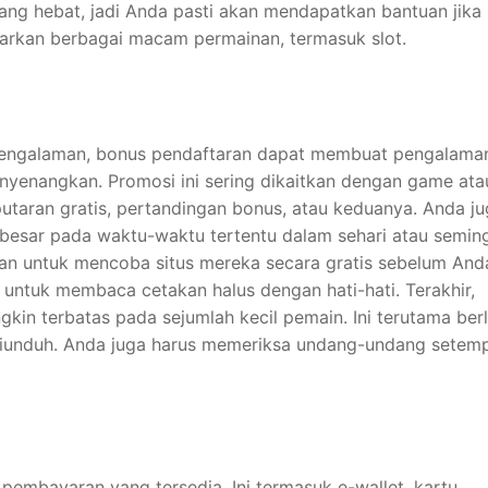
ang hebat, jadi Anda pasti akan mendapatkan bantuan jika
arkan berbagai macam permainan, termasuk slot.
engalaman, bonus pendaftaran dapat membuat pengalama
enyenangkan. Promosi ini sering dikaitkan dengan game ata
utaran gratis, pertandingan bonus, atau keduanya. Anda j
esar pada waktu-waktu tertentu dalam sehari atau semin
n untuk mencoba situs mereka secara gratis sebelum And
untuk membaca cetakan halus dengan hati-hati. Terakhir,
kin terbatas pada sejumlah kecil pemain. Ini terutama ber
t diunduh. Anda juga harus memeriksa undang-undang setem
 pembayaran yang tersedia. Ini termasuk e-wallet, kartu