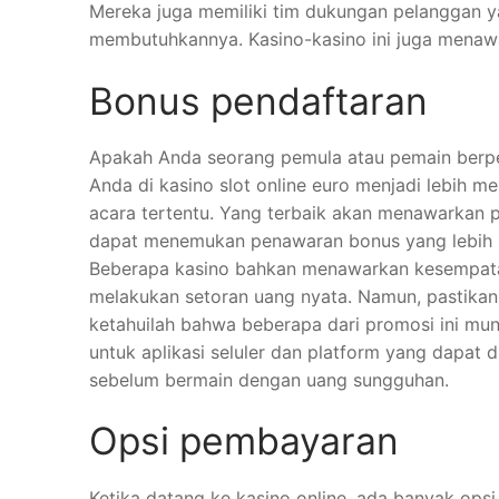
Mereka juga memiliki tim dukungan pelanggan y
membutuhkannya. Kasino-kasino ini juga menaw
Bonus pendaftaran
Apakah Anda seorang pemula atau pemain berp
Anda di kasino slot online euro menjadi lebih m
acara tertentu. Yang terbaik akan menawarkan p
dapat menemukan penawaran bonus yang lebih b
Beberapa kasino bahkan menawarkan kesempata
melakukan setoran uang nyata. Namun, pastikan 
ketahuilah bahwa beberapa dari promosi ini mung
untuk aplikasi seluler dan platform yang dapa
sebelum bermain dengan uang sungguhan.
Opsi pembayaran
Ketika datang ke kasino online, ada banyak opsi