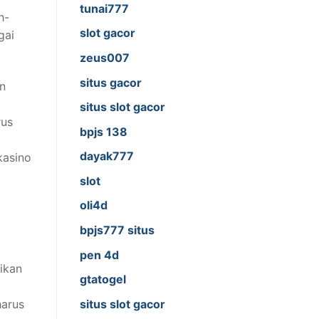
tunai777
h-
slot gacor
gai
zeus007
situs gacor
n
situs slot gacor
rus
bpjs 138
dayak777
kasino
slot
oli4d
bpjs777 situs
pen 4d
ikan
gtatogel
situs slot gacor
harus