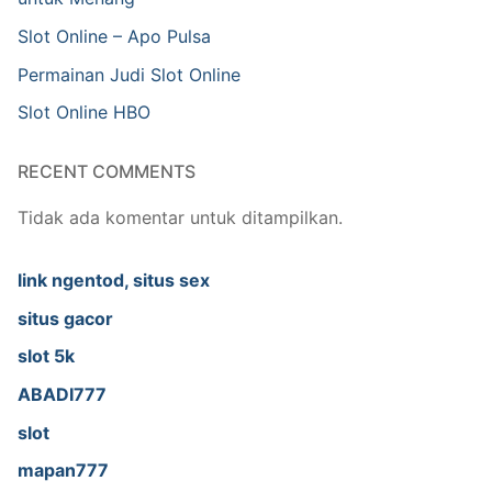
Slot Online – Apo Pulsa
Permainan Judi Slot Online
Slot Online HBO
RECENT COMMENTS
Tidak ada komentar untuk ditampilkan.
link ngentod, situs sex
situs gacor
slot 5k
ABADI777
slot
mapan777