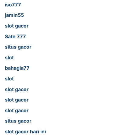
iso777
jamin55
slot gacor
Sate 777
situs gacor
slot
bahagia77
slot
slot gacor
slot gacor
slot gacor
situs gacor
slot gacor hari ini