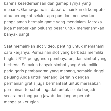
karena kesederhanaan dan gameplaynya yang
menarik. Game-game ini dapat dimainkan di komputer
atau perangkat seluler apa pun dan menawarkan
pengalaman bermain game yang mendalam. Mereka
juga memberikan peluang besar untuk memenangkan
banyak uang!
Saat memainkan slot video, penting untuk memahami
cara kerjanya. Permainan slot yang berbeda memiliki
tingkat RTP, pengganda pembayaran, dan simbol yang
berbeda. Semakin banyak simbol yang Anda miliki
pada garis pembayaran yang menang, semakin tinggi
peluang Anda untuk menang. Berlatih dengan
permainan gratis juga bermanfaat untuk merasakan
permainan tersebut. Ingatlah untuk selalu berjudi
secara bertanggung jawab dan jangan pernah
mengejar kerugian.