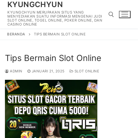
KYUNGCHYUN
Lompat
ke
KYUNGCHYUN MERUPAKAN SITUS YANG
MENYEDIAKAN SUATU INFORMASI MENGENAI JUDI
konten
SLOT ONLINE, TOGEL ONLINE, POKER ONLINE, DAN
CASINO ONLINE
BERANDA
TIPS BERMAIN SLOT ONLINE
Cari:
Tips Bermain Slot Online
ADMIN
JANUARI 21, 2025
SLOT ONLINE