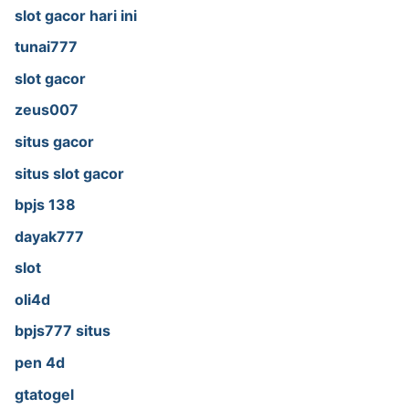
slot gacor hari ini
tunai777
slot gacor
zeus007
situs gacor
situs slot gacor
bpjs 138
dayak777
slot
oli4d
bpjs777 situs
pen 4d
gtatogel