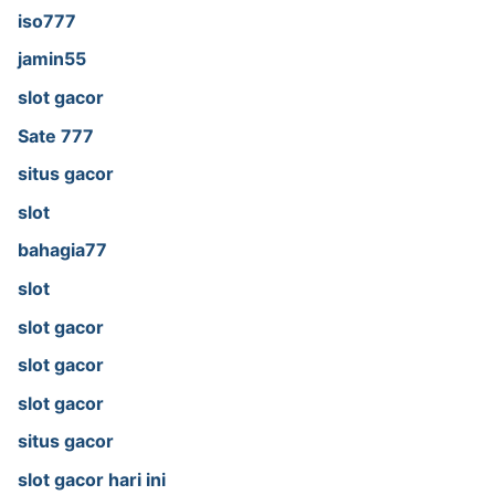
iso777
jamin55
slot gacor
Sate 777
situs gacor
slot
bahagia77
slot
slot gacor
slot gacor
slot gacor
situs gacor
slot gacor hari ini