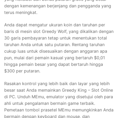
dengan kemenangan berjenjang dan pengganda yang
terus meningkat.
Anda dapat mengatur ukuran koin dan taruhan per
baris di mesin slot Greedy Wolf, yang dikalikan dengan
30 garis pembayaran tetap untuk menentukan total
taruhan Anda untuk satu putaran. Rentang taruhan
cukup luas untuk disesuaikan dengan anggaran apa
pun, mulai dari pemain kasual yang bertaruh $0,01
hingga pemain besar yang dapat bertaruh hingga
$300 per putaran.
Rasakan kontrol yang lebih baik dan layar yang lebih
besar saat Anda memainkan Greedy King – Slot Online
di PC. Unduh MEmu, emulator yang disetujui oleh para
ahli untuk pengalaman bermain game terbaik.
Pemetaan tombol prasetel MEmu memungkinkan Anda
bermain dengan keyboard dan mouse, dan