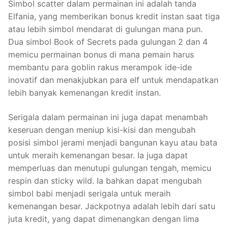
Simbol scatter dalam permainan ini adalah tanda
Elfania, yang memberikan bonus kredit instan saat tiga
atau lebih simbol mendarat di gulungan mana pun.
Dua simbol Book of Secrets pada gulungan 2 dan 4
memicu permainan bonus di mana pemain harus
membantu para goblin rakus merampok ide-ide
inovatif dan menakjubkan para elf untuk mendapatkan
lebih banyak kemenangan kredit instan.
Serigala dalam permainan ini juga dapat menambah
keseruan dengan meniup kisi-kisi dan mengubah
posisi simbol jerami menjadi bangunan kayu atau bata
untuk meraih kemenangan besar. Ia juga dapat
memperluas dan menutupi gulungan tengah, memicu
respin dan sticky wild. Ia bahkan dapat mengubah
simbol babi menjadi serigala untuk meraih
kemenangan besar. Jackpotnya adalah lebih dari satu
juta kredit, yang dapat dimenangkan dengan lima