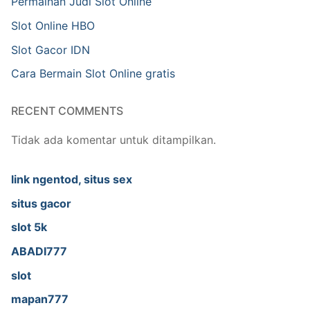
Permainan Judi Slot Online
Slot Online HBO
Slot Gacor IDN
Cara Bermain Slot Online gratis
RECENT COMMENTS
Tidak ada komentar untuk ditampilkan.
link ngentod, situs sex
situs gacor
slot 5k
ABADI777
slot
mapan777