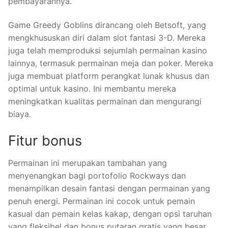
pembayarannya.
Game Greedy Goblins dirancang oleh Betsoft, yang
mengkhususkan diri dalam slot fantasi 3-D. Mereka
juga telah memproduksi sejumlah permainan kasino
lainnya, termasuk permainan meja dan poker. Mereka
juga membuat platform perangkat lunak khusus dan
optimal untuk kasino. Ini membantu mereka
meningkatkan kualitas permainan dan mengurangi
biaya.
Fitur bonus
Permainan ini merupakan tambahan yang
menyenangkan bagi portofolio Rockways dan
menampilkan desain fantasi dengan permainan yang
penuh energi. Permainan ini cocok untuk pemain
kasual dan pemain kelas kakap, dengan opsi taruhan
yang fleksibel dan bonus putaran gratis yang besar