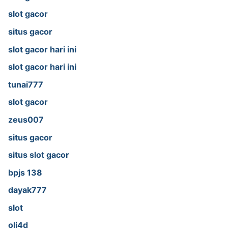
slot gacor
situs gacor
slot gacor hari ini
slot gacor hari ini
tunai777
slot gacor
zeus007
situs gacor
situs slot gacor
bpjs 138
dayak777
slot
oli4d