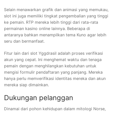
Selain menawarkan grafik dan animasi yang memukau,
slot ini juga memiliki tingkat pengembalian yang tinggi
ke pemain. RTP mereka lebih tinggi dari rata-rata
permainan kasino online lainnya. Beberapa di
antaranya bahkan menampilkan tema Kuno agar lebih
seru dan bermanfaat.
Fitur lain dari slot Yggdrasil adalah proses verifikasi
akun yang cepat. Ini menghemat waktu dan tenaga
pemain dengan menghilangkan kebutuhan untuk
mengisi formulir pendaftaran yang panjang. Mereka
hanya perlu memverifikasi identitas mereka dan akun
mereka siap dimainkan.
Dukungan pelanggan
Dinamai dari pohon kehidupan dalam mitologi Norse,