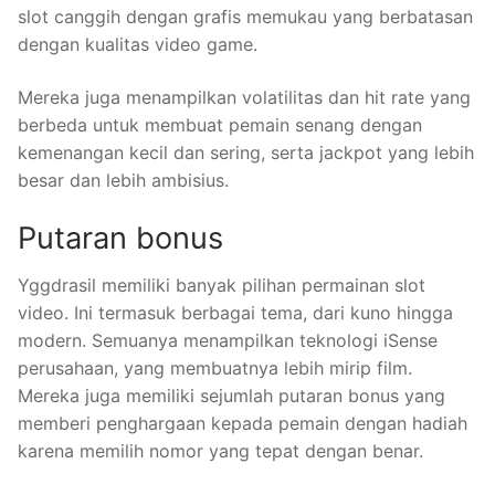
slot canggih dengan grafis memukau yang berbatasan
dengan kualitas video game.
Mereka juga menampilkan volatilitas dan hit rate yang
berbeda untuk membuat pemain senang dengan
kemenangan kecil dan sering, serta jackpot yang lebih
besar dan lebih ambisius.
Putaran bonus
Yggdrasil memiliki banyak pilihan permainan slot
video. Ini termasuk berbagai tema, dari kuno hingga
modern. Semuanya menampilkan teknologi iSense
perusahaan, yang membuatnya lebih mirip film.
Mereka juga memiliki sejumlah putaran bonus yang
memberi penghargaan kepada pemain dengan hadiah
karena memilih nomor yang tepat dengan benar.