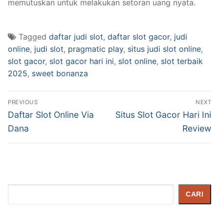
memutuskan untuk melakukan setoran uang nyata.
Tagged
daftar judi slot
,
daftar slot gacor
,
judi
online
,
judi slot
,
pragmatic play
,
situs judi slot online
,
slot gacor
,
slot gacor hari ini
,
slot online
,
slot terbaik
2025
,
sweet bonanza
Navigasi
PREVIOUS
NEXT
pos
Previous
Next
Daftar Slot Online Via
Situs Slot Gacor Hari Ini
post:
post:
Dana
Review
Cari
CARI