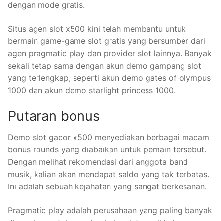
dengan mode gratis.
Situs agen slot x500 kini telah membantu untuk
bermain game-game slot gratis yang bersumber dari
agen pragmatic play dan provider slot lainnya. Banyak
sekali tetap sama dengan akun demo gampang slot
yang terlengkap, seperti akun demo gates of olympus
1000 dan akun demo starlight princess 1000.
Putaran bonus
Demo slot gacor x500 menyediakan berbagai macam
bonus rounds yang diabaikan untuk pemain tersebut.
Dengan melihat rekomendasi dari anggota band
musik, kalian akan mendapat saldo yang tak terbatas.
Ini adalah sebuah kejahatan yang sangat berkesanan.
Pragmatic play adalah perusahaan yang paling banyak