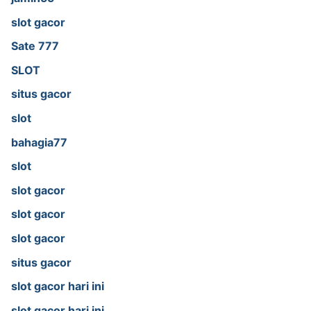
slot gacor
Sate 777
SLOT
situs gacor
slot
bahagia77
slot
slot gacor
slot gacor
slot gacor
situs gacor
slot gacor hari ini
slot gacor hari ini