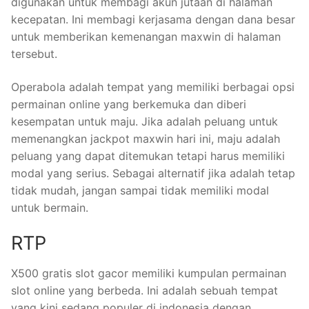
digunakan untuk membagi akun jutaan di halaman
kecepatan. Ini membagi kerjasama dengan dana besar
untuk memberikan kemenangan maxwin di halaman
tersebut.
Operabola adalah tempat yang memiliki berbagai opsi
permainan online yang berkemuka dan diberi
kesempatan untuk maju. Jika adalah peluang untuk
memenangkan jackpot maxwin hari ini, maju adalah
peluang yang dapat ditemukan tetapi harus memiliki
modal yang serius. Sebagai alternatif jika adalah tetap
tidak mudah, jangan sampai tidak memiliki modal
untuk bermain.
RTP
X500 gratis slot gacor memiliki kumpulan permainan
slot online yang berbeda. Ini adalah sebuah tempat
yang kini sedang populer di indonesia dengan