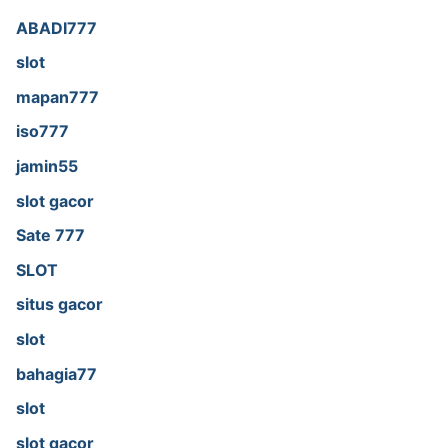
ABADI777
slot
mapan777
iso777
jamin55
slot gacor
Sate 777
SLOT
situs gacor
slot
bahagia77
slot
slot gacor