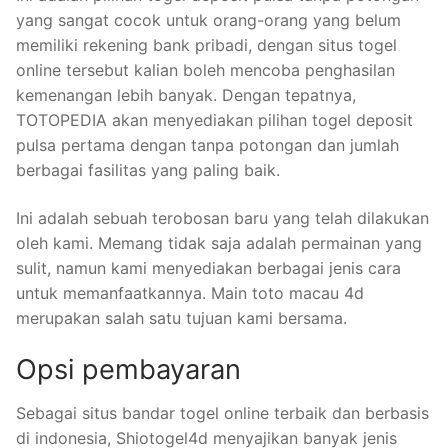
yang sangat cocok untuk orang-orang yang belum
memiliki rekening bank pribadi, dengan situs togel
online tersebut kalian boleh mencoba penghasilan
kemenangan lebih banyak. Dengan tepatnya,
TOTOPEDIA akan menyediakan pilihan togel deposit
pulsa pertama dengan tanpa potongan dan jumlah
berbagai fasilitas yang paling baik.
Ini adalah sebuah terobosan baru yang telah dilakukan
oleh kami. Memang tidak saja adalah permainan yang
sulit, namun kami menyediakan berbagai jenis cara
untuk memanfaatkannya. Main toto macau 4d
merupakan salah satu tujuan kami bersama.
Opsi pembayaran
Sebagai situs bandar togel online terbaik dan berbasis
di indonesia, Shiotogel4d menyajikan banyak jenis