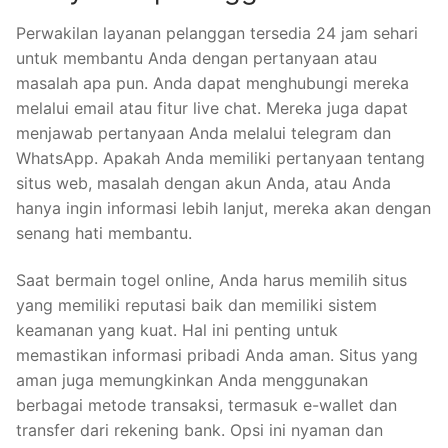
Perwakilan layanan pelanggan tersedia 24 jam sehari
untuk membantu Anda dengan pertanyaan atau
masalah apa pun. Anda dapat menghubungi mereka
melalui email atau fitur live chat. Mereka juga dapat
menjawab pertanyaan Anda melalui telegram dan
WhatsApp. Apakah Anda memiliki pertanyaan tentang
situs web, masalah dengan akun Anda, atau Anda
hanya ingin informasi lebih lanjut, mereka akan dengan
senang hati membantu.
Saat bermain togel online, Anda harus memilih situs
yang memiliki reputasi baik dan memiliki sistem
keamanan yang kuat. Hal ini penting untuk
memastikan informasi pribadi Anda aman. Situs yang
aman juga memungkinkan Anda menggunakan
berbagai metode transaksi, termasuk e-wallet dan
transfer dari rekening bank. Opsi ini nyaman dan