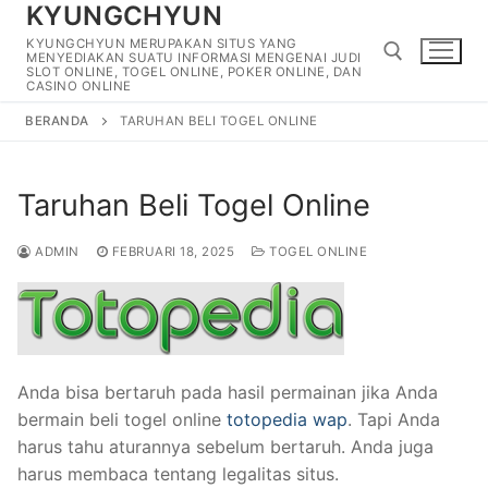
KYUNGCHYUN
Lompat
ke
KYUNGCHYUN MERUPAKAN SITUS YANG
MENYEDIAKAN SUATU INFORMASI MENGENAI JUDI
konten
SLOT ONLINE, TOGEL ONLINE, POKER ONLINE, DAN
CASINO ONLINE
BERANDA
TARUHAN BELI TOGEL ONLINE
Cari:
Taruhan Beli Togel Online
ADMIN
FEBRUARI 18, 2025
TOGEL ONLINE
Anda bisa bertaruh pada hasil permainan jika Anda
bermain beli togel online
totopedia wap
. Tapi Anda
harus tahu aturannya sebelum bertaruh. Anda juga
harus membaca tentang legalitas situs.