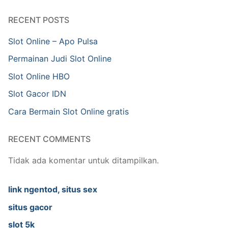
RECENT POSTS
Slot Online – Apo Pulsa
Permainan Judi Slot Online
Slot Online HBO
Slot Gacor IDN
Cara Bermain Slot Online gratis
RECENT COMMENTS
Tidak ada komentar untuk ditampilkan.
link ngentod, situs sex
situs gacor
slot 5k