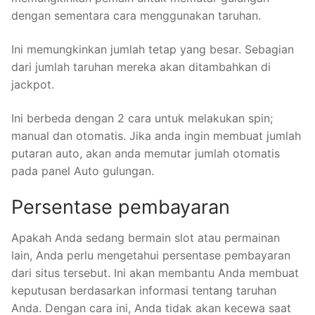
dengan sementara cara menggunakan taruhan.
Ini memungkinkan jumlah tetap yang besar. Sebagian
dari jumlah taruhan mereka akan ditambahkan di
jackpot.
Ini berbeda dengan 2 cara untuk melakukan spin;
manual dan otomatis. Jika anda ingin membuat jumlah
putaran auto, akan anda memutar jumlah otomatis
pada panel Auto gulungan.
Persentase pembayaran
Apakah Anda sedang bermain slot atau permainan
lain, Anda perlu mengetahui persentase pembayaran
dari situs tersebut. Ini akan membantu Anda membuat
keputusan berdasarkan informasi tentang taruhan
Anda. Dengan cara ini, Anda tidak akan kecewa saat