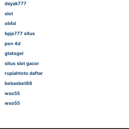
dayak777
slot
oli4d
bpjs777 situs
pen 4d
gtatogel
situs slot gacor
rupiahtoto daftar
bebasbet88
wso55
wso55