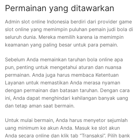
Permainan yang ditawarkan
Admin slot online Indonesia berdiri dari provider game
slot online yang memimpin puluhan pemain judi bola di
seluruh dunia. Mereka memilih karena ia memimpin
keamanan yang paling besar untuk para pemain.
Sebelum Anda memainkan taruhan bola online apa
pun, penting untuk mengetahui aturan dan nuansa
permainan. Anda juga harus membaca Ketentuan
Layanan untuk memastikan Anda merasa nyaman
dengan permainan dan batasan taruhan. Dengan cara
ini, Anda dapat menghindari kehilangan banyak uang
dan tetap aman saat bermain.
Untuk mulai bermain, Anda harus menyetor sejumlah
uang minimum ke akun Anda. Masuk ke slot akun
Anda secara online dan klik tab “Transaksi”. Pilih bank