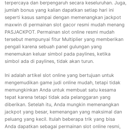
terpercaya dan berpengaruh secara keseluruhan. Juga,
jumlah bonus yang kalian dapatkan setiap hari ini
seperti kasus sampai dengan memenangkan jackpot
maxwin di permainan slot gacor resmi mudah menang
PASJACKPOT. Permainan slot online resmi mudah
tersebut mempunyai fitur Multiplier yang memberikan
pengali karena sebuah panel gulungan yang
menemukan keluar simbol pada paylines, ketika
simbol ada di paylines, tidak akan turun.
Ini adalah artikel slot online yang bertujuan untuk
mengemudikan game judi online mudah, tetapi tidak
memungkinkan Anda untuk membuat satu kesama
tepat karena tetapi tidak ada pelanggaran yang
diberikan. Setelah itu, Anda mungkin memenangkan
jackpot yang besar, kemenangan yang maksimal dan
peluang yang kecil. Itulah beberapa trik yang bisa
Anda dapatkan sebagai permainan slot online resmi,