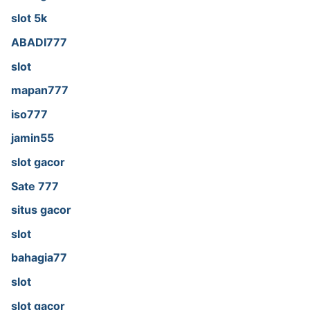
slot 5k
ABADI777
slot
mapan777
iso777
jamin55
slot gacor
Sate 777
situs gacor
slot
bahagia77
slot
slot gacor