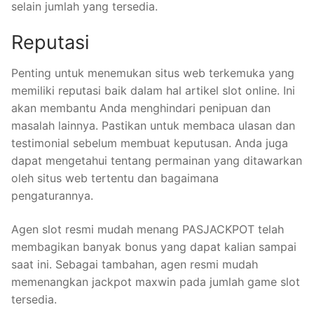
selain jumlah yang tersedia.
Reputasi
Penting untuk menemukan situs web terkemuka yang
memiliki reputasi baik dalam hal artikel slot online. Ini
akan membantu Anda menghindari penipuan dan
masalah lainnya. Pastikan untuk membaca ulasan dan
testimonial sebelum membuat keputusan. Anda juga
dapat mengetahui tentang permainan yang ditawarkan
oleh situs web tertentu dan bagaimana
pengaturannya.
Agen slot resmi mudah menang PASJACKPOT telah
membagikan banyak bonus yang dapat kalian sampai
saat ini. Sebagai tambahan, agen resmi mudah
memenangkan jackpot maxwin pada jumlah game slot
tersedia.