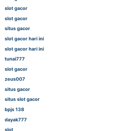
slot gacor
slot gacor
situs gacor
slot gacor hari ini
slot gacor hari ini
tunai777
slot gacor
zeus007
situs gacor
situs slot gacor
bpjs 138
dayak777
slot