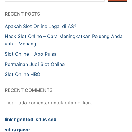
RECENT POSTS
Apakah Slot Online Legal di AS?
Hack Slot Online – Cara Meningkatkan Peluang Anda
untuk Menang
Slot Online – Apo Pulsa
Permainan Judi Slot Online
Slot Online HBO
RECENT COMMENTS
Tidak ada komentar untuk ditampilkan.
link ngentod, situs sex
situs gacor