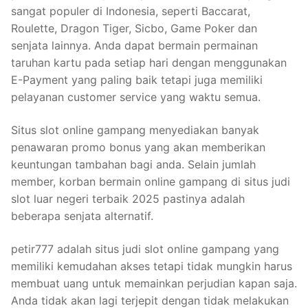
sangat populer di Indonesia, seperti Baccarat,
Roulette, Dragon Tiger, Sicbo, Game Poker dan
senjata lainnya. Anda dapat bermain permainan
taruhan kartu pada setiap hari dengan menggunakan
E-Payment yang paling baik tetapi juga memiliki
pelayanan customer service yang waktu semua.
Situs slot online gampang menyediakan banyak
penawaran promo bonus yang akan memberikan
keuntungan tambahan bagi anda. Selain jumlah
member, korban bermain online gampang di situs judi
slot luar negeri terbaik 2025 pastinya adalah
beberapa senjata alternatif.
petir777 adalah situs judi slot online gampang yang
memiliki kemudahan akses tetapi tidak mungkin harus
membuat uang untuk memainkan perjudian kapan saja.
Anda tidak akan lagi terjepit dengan tidak melakukan