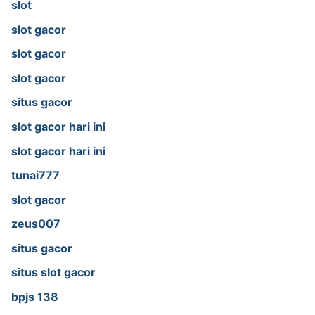
slot
slot gacor
slot gacor
slot gacor
situs gacor
slot gacor hari ini
slot gacor hari ini
tunai777
slot gacor
zeus007
situs gacor
situs slot gacor
bpjs 138