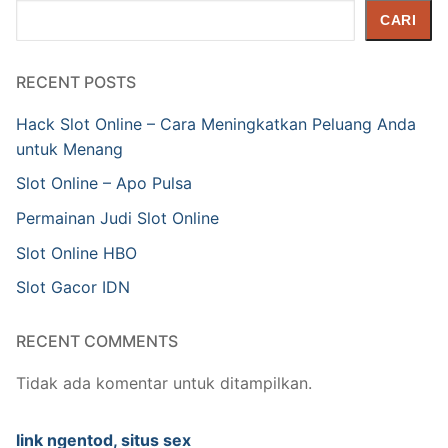
Cari
CARI
RECENT POSTS
Hack Slot Online – Cara Meningkatkan Peluang Anda
untuk Menang
Slot Online – Apo Pulsa
Permainan Judi Slot Online
Slot Online HBO
Slot Gacor IDN
RECENT COMMENTS
Tidak ada komentar untuk ditampilkan.
link ngentod, situs sex