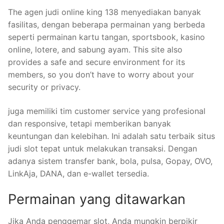
The agen judi online king 138 menyediakan banyak
fasilitas, dengan beberapa permainan yang berbeda
seperti permainan kartu tangan, sportsbook, kasino
online, lotere, and sabung ayam. This site also
provides a safe and secure environment for its
members, so you don’t have to worry about your
security or privacy.
juga memiliki tim customer service yang profesional
dan responsive, tetapi memberikan banyak
keuntungan dan kelebihan. Ini adalah satu terbaik situs
judi slot tepat untuk melakukan transaksi. Dengan
adanya sistem transfer bank, bola, pulsa, Gopay, OVO,
LinkAja, DANA, dan e-wallet tersedia.
Permainan yang ditawarkan
Jika Anda penggemar slot, Anda mungkin berpikir