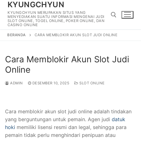
KYUNGCHYUN
Lompat
ke
KYUNGCHYUN MERUPAKAN SITUS YANG
MENYEDIAKAN SUATU INFORMASI MENGENAI JUDI
konten
SLOT ONLINE, TOGEL ONLINE, POKER ONLINE, DAN
CASINO ONLINE
BERANDA
CARA MEMBLOKIR AKUN SLOT JUDI ONLINE
Cari:
Cara Memblokir Akun Slot Judi
Online
ADMIN
DESEMBER 10, 2025
SLOT ONLINE
Cara memblokir akun slot judi online adalah tindakan
yang berguntungan untuk pemain. Agen judi
datuk
hoki
memiliki lisensi resmi dan legal, sehingga para
pemain tidak perlu menghindari penipuan atau