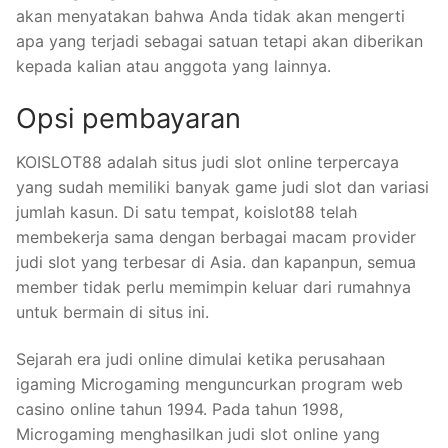
akan menyatakan bahwa Anda tidak akan mengerti
apa yang terjadi sebagai satuan tetapi akan diberikan
kepada kalian atau anggota yang lainnya.
Opsi pembayaran
KOISLOT88 adalah situs judi slot online terpercaya
yang sudah memiliki banyak game judi slot dan variasi
jumlah kasun. Di satu tempat, koislot88 telah
membekerja sama dengan berbagai macam provider
judi slot yang terbesar di Asia. dan kapanpun, semua
member tidak perlu memimpin keluar dari rumahnya
untuk bermain di situs ini.
Sejarah era judi online dimulai ketika perusahaan
igaming Microgaming menguncurkan program web
casino online tahun 1994. Pada tahun 1998,
Microgaming menghasilkan judi slot online yang