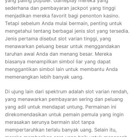
yang paling populer. Gameplay mereka yang
sederhana dan pembayaran jackpot yang tinggi
menjadikan mereka favorit bagi penonton kasino.
Tetapi sebelum Anda mulai bermain, penting untuk
mengetahui tentang berbagai jenis slot yang tersedia.
Jenis pertama disebut slot varian tinggi, yang
menawarkan peluang besar untuk menggandakan
taruhan awal Anda dan menang besar. Mereka
biasanya menampilkan simbol liar yang dapat
menggantikan simbol lain untuk membantu Anda
memenangkan lebih banyak uang.
Di ujung lain dari spektrum adalah slot varian rendah,
yang menawarkan pembayaran sering dan peluang
yang adil untuk mendapat untung. Permainan ini
direkomendasikan untuk pemain pemula yang ingin
merasakan serunya bermain slot tanpa
mempertaruhkan terlalu banyak uang. Selain itu,