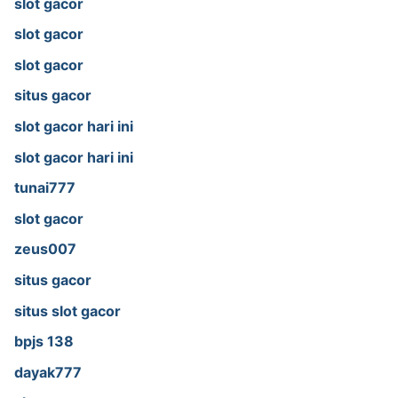
slot gacor
slot gacor
slot gacor
situs gacor
slot gacor hari ini
slot gacor hari ini
tunai777
slot gacor
zeus007
situs gacor
situs slot gacor
bpjs 138
dayak777