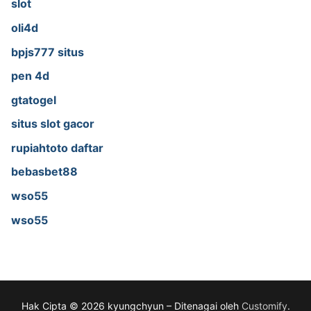
slot
oli4d
bpjs777 situs
pen 4d
gtatogel
situs slot gacor
rupiahtoto daftar
bebasbet88
wso55
wso55
Hak Cipta © 2026 kyungchyun – Ditenagai oleh
Customify
.