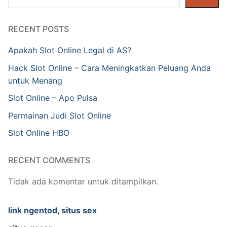
RECENT POSTS
Apakah Slot Online Legal di AS?
Hack Slot Online – Cara Meningkatkan Peluang Anda
untuk Menang
Slot Online – Apo Pulsa
Permainan Judi Slot Online
Slot Online HBO
RECENT COMMENTS
Tidak ada komentar untuk ditampilkan.
link ngentod, situs sex