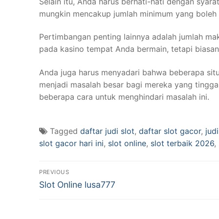
Selain itu, Anda harus berhati-hati dengan syar
mungkin mencakup jumlah minimum yang boleh 
Pertimbangan penting lainnya adalah jumlah mak
pada kasino tempat Anda bermain, tetapi biasany
Anda juga harus menyadari bahwa beberapa situs
menjadi masalah besar bagi mereka yang tingga
beberapa cara untuk menghindari masalah ini.
Tagged
daftar judi slot
,
daftar slot gacor
,
judi
slot gacor hari ini
,
slot online
,
slot terbaik 2026
,
Navigasi
PREVIOUS
Previous
pos
Slot Online lusa777
post: