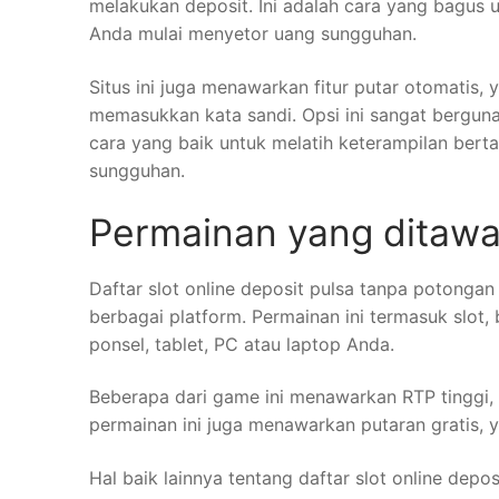
melakukan deposit. Ini adalah cara yang bagus 
Anda mulai menyetor uang sungguhan.
Situs ini juga menawarkan fitur putar otomati
memasukkan kata sandi. Opsi ini sangat berguna
cara yang baik untuk melatih keterampilan ber
sungguhan.
Permainan yang ditaw
Daftar slot online deposit pulsa tanpa potong
berbagai platform. Permainan ini termasuk slot,
ponsel, tablet, PC atau laptop Anda.
Beberapa dari game ini menawarkan RTP tinggi,
permainan ini juga menawarkan putaran gratis
Hal baik lainnya tentang daftar slot online de