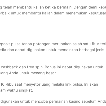
yang telah membantu kalian ketika bermain. Dengan demi ke
terbaik untuk membantu kalian dalam menemukan keputusa
eposit pulsa tanpa potongan merupakan salah satu fitur ter
yedia dan dapat digunakan untuk memainkan berbagai jenis
 cashback dan free spin. Bonus ini dapat digunakan untuk
uang Anda untuk menang besar.
 Ribu saat menyetor uang melalui link pulsa. Ini akan
am waktu singkat.
at digunakan untuk mencoba permainan kasino sebelum And