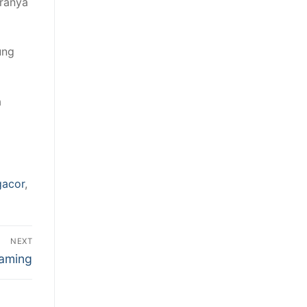
aranya
ung
a
gacor
,
NEXT
Gaming