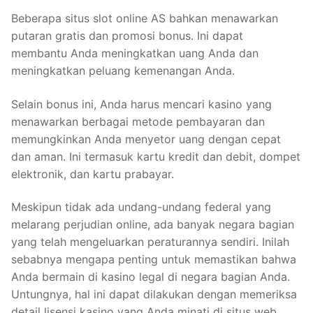
Beberapa situs slot online AS bahkan menawarkan
putaran gratis dan promosi bonus. Ini dapat
membantu Anda meningkatkan uang Anda dan
meningkatkan peluang kemenangan Anda.
Selain bonus ini, Anda harus mencari kasino yang
menawarkan berbagai metode pembayaran dan
memungkinkan Anda menyetor uang dengan cepat
dan aman. Ini termasuk kartu kredit dan debit, dompet
elektronik, dan kartu prabayar.
Meskipun tidak ada undang-undang federal yang
melarang perjudian online, ada banyak negara bagian
yang telah mengeluarkan peraturannya sendiri. Inilah
sebabnya mengapa penting untuk memastikan bahwa
Anda bermain di kasino legal di negara bagian Anda.
Untungnya, hal ini dapat dilakukan dengan memeriksa
detail lisensi kasino yang Anda minati di situs web