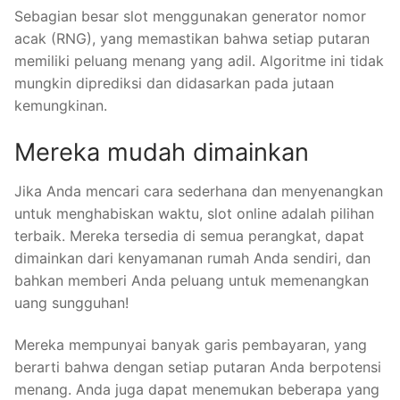
Sebagian besar slot menggunakan generator nomor
acak (RNG), yang memastikan bahwa setiap putaran
memiliki peluang menang yang adil. Algoritme ini tidak
mungkin diprediksi dan didasarkan pada jutaan
kemungkinan.
Mereka mudah dimainkan
Jika Anda mencari cara sederhana dan menyenangkan
untuk menghabiskan waktu, slot online adalah pilihan
terbaik. Mereka tersedia di semua perangkat, dapat
dimainkan dari kenyamanan rumah Anda sendiri, dan
bahkan memberi Anda peluang untuk memenangkan
uang sungguhan!
Mereka mempunyai banyak garis pembayaran, yang
berarti bahwa dengan setiap putaran Anda berpotensi
menang. Anda juga dapat menemukan beberapa yang