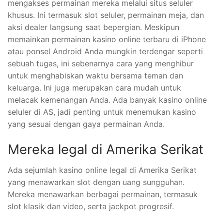
mengakses permainan mereka melalui situs seluler
khusus. Ini termasuk slot seluler, permainan meja, dan
aksi dealer langsung saat bepergian. Meskipun
memainkan permainan kasino online terbaru di iPhone
atau ponsel Android Anda mungkin terdengar seperti
sebuah tugas, ini sebenarnya cara yang menghibur
untuk menghabiskan waktu bersama teman dan
keluarga. Ini juga merupakan cara mudah untuk
melacak kemenangan Anda. Ada banyak kasino online
seluler di AS, jadi penting untuk menemukan kasino
yang sesuai dengan gaya permainan Anda.
Mereka legal di Amerika Serikat
Ada sejumlah kasino online legal di Amerika Serikat
yang menawarkan slot dengan uang sungguhan.
Mereka menawarkan berbagai permainan, termasuk
slot klasik dan video, serta jackpot progresif.