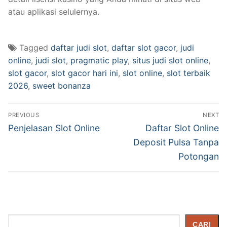
atau aplikasi selulernya.
Tagged
daftar judi slot
,
daftar slot gacor
,
judi
online
,
judi slot
,
pragmatic play
,
situs judi slot online
,
slot gacor
,
slot gacor hari ini
,
slot online
,
slot terbaik
2026
,
sweet bonanza
Navigasi
PREVIOUS
NEXT
pos
Previous
Next
Penjelasan Slot Online
Daftar Slot Online
post:
post:
Deposit Pulsa Tanpa
Potongan
Cari
CARI