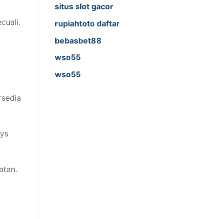
situs slot gacor
cuali.
rupiahtoto daftar
bebasbet88
wso55
wso55
rsedia
ays
atan.