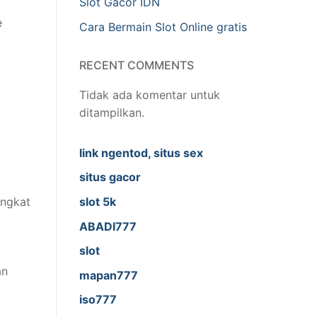
Slot Gacor IDN
e
Cara Bermain Slot Online gratis
RECENT COMMENTS
Tidak ada komentar untuk
ditampilkan.
link ngentod, situs sex
situs gacor
slot 5k
ingkat
ABADI777
slot
an
mapan777
iso777