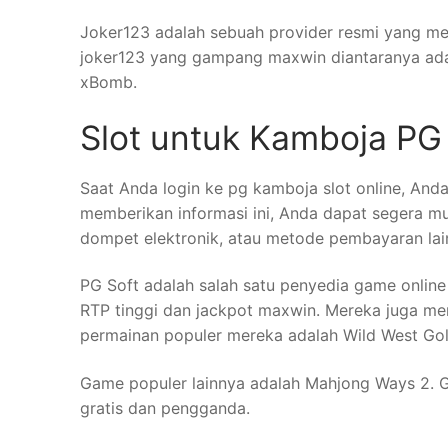
Joker123 adalah sebuah provider resmi yang memil
joker123 yang gampang maxwin diantaranya adal
xBomb.
Slot untuk Kamboja PG
Saat Anda login ke pg kamboja slot online, Anda
memberikan informasi ini, Anda dapat segera mu
dompet elektronik, atau metode pembayaran lai
PG Soft adalah salah satu penyedia game onlin
RTP tinggi dan jackpot maxwin. Mereka juga mem
permainan populer mereka adalah Wild West Go
Game populer lainnya adalah Mahjong Ways 2. G
gratis dan pengganda.