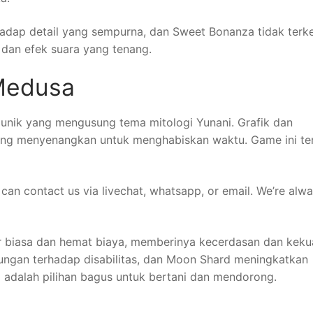
hadap detail yang sempurna, dan Sweet Bonanza tidak terke
 dan efek suara yang tenang.
Medusa
 unik yang mengusung tema mitologi Yunani. Grafik dan
ng menyenangkan untuk menghabiskan waktu. Game ini te
u can contact us via livechat, whatsapp, or email. We’re alw
ar biasa dan hemat biaya, memberinya kecerdasan dan keku
dungan terhadap disabilitas, dan Moon Shard meningkatkan
a adalah pilihan bagus untuk bertani dan mendorong.