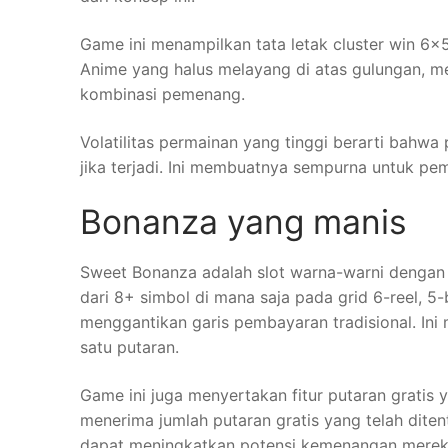
Game ini menampilkan tata letak cluster win 6
Anime yang halus melayang di atas gulungan, m
kombinasi pemenang.
Volatilitas permainan yang tinggi berarti bahwa
jika terjadi. Ini membuatnya sempurna untuk p
Bonanza yang manis
Sweet Bonanza adalah slot warna-warni denga
dari 8+ simbol di mana saja pada grid 6-reel, 
menggantikan garis pembayaran tradisional. 
satu putaran.
Game ini juga menyertakan fitur putaran gratis 
menerima jumlah putaran gratis yang telah diten
dapat meningkatkan potensi kemenangan merek