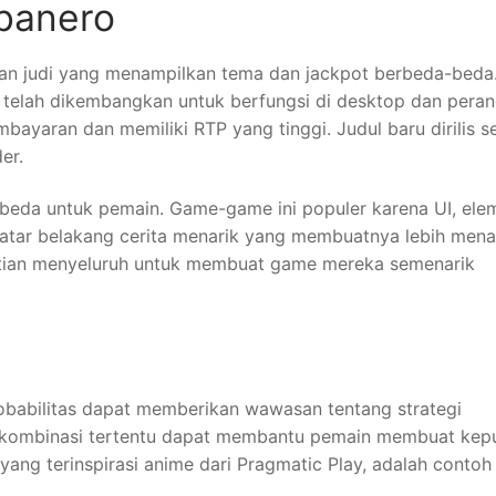
banero
n judi yang menampilkan tema dan jackpot berbeda-beda. 
na telah dikembangkan untuk berfungsi di desktop dan pera
bayaran dan memiliki RTP yang tinggi. Judul baru dirilis s
er.
beda untuk pemain. Game-game ini populer karena UI, ele
latar belakang cerita menarik yang membuatnya lebih mena
itian menyeluruh untuk membuat game mereka semenarik
obabilitas dapat memberikan wawasan tentang strategi
i kombinasi tertentu dapat membantu pemain membuat kep
t yang terinspirasi anime dari Pragmatic Play, adalah conto