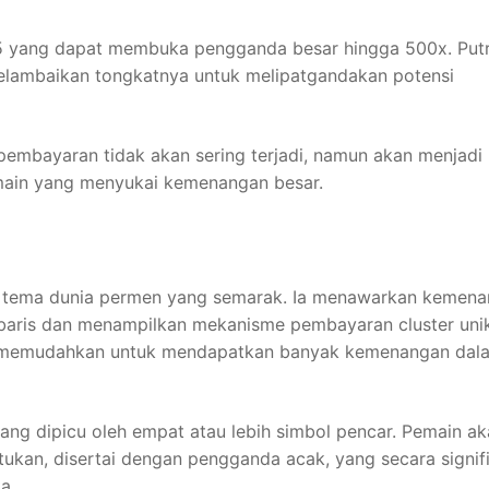
×5 yang dapat membuka pengganda besar hingga 500x. Putr
elambaikan tongkatnya untuk melipatgandakan potensi
 pembayaran tidak akan sering terjadi, namun akan menjadi
emain yang menyukai kemenangan besar.
n tema dunia permen yang semarak. Ia menawarkan kemen
5-baris dan menampilkan mekanisme pembayaran cluster uni
Ini memudahkan untuk mendapatkan banyak kemenangan dal
yang dipicu oleh empat atau lebih simbol pencar. Pemain a
tukan, disertai dengan pengganda acak, yang secara signif
a.