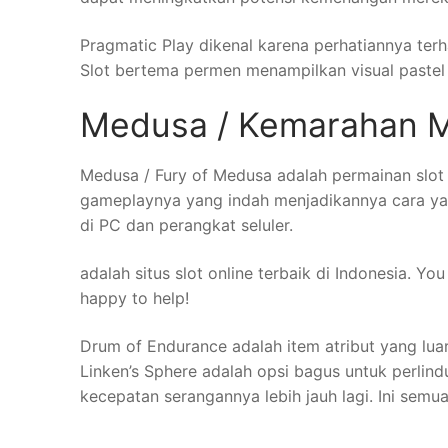
Pragmatic Play dikenal karena perhatiannya ter
Slot bertema permen menampilkan visual pastel
Medusa / Kemarahan 
Medusa / Fury of Medusa adalah permainan slot
gameplaynya yang indah menjadikannya cara ya
di PC dan perangkat seluler.
adalah situs slot online terbaik di Indonesia. Yo
happy to help!
Drum of Endurance adalah item atribut yang lu
Linken’s Sphere adalah opsi bagus untuk perlin
kecepatan serangannya lebih jauh lagi. Ini semu