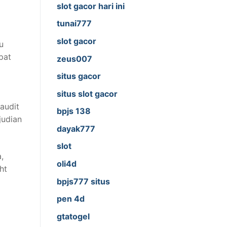
slot gacor hari ini
tunai777
slot gacor
u
pat
zeus007
situs gacor
situs slot gacor
audit
bpjs 138
judian
dayak777
slot
,
oli4d
ht
bpjs777 situs
pen 4d
gtatogel