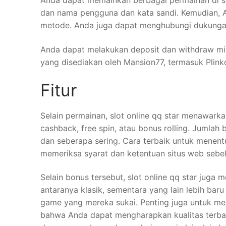
Anda dapat memainkan berbagai permainan di s
dan nama pengguna dan kata sandi. Kemudian,
metode. Anda juga dapat menghubungi dukungan
Anda dapat melakukan deposit dan withdraw min
yang disediakan oleh Mansion77, termasuk Plinko,
Fitur
Selain permainan, slot online qq star menawark
cashback, free spin, atau bonus rolling. Jumla
dan seberapa sering. Cara terbaik untuk mene
memeriksa syarat dan ketentuan situs web seb
Selain bonus tersebut, slot online qq star juga
antaranya klasik, sementara yang lain lebih ba
game yang mereka sukai. Penting juga untuk me
bahwa Anda dapat mengharapkan kualitas terbai