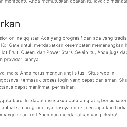
akan membantu Anda memutuskan apakah itu layak dimainka
arkan
lot online qq star. Ada yang progresif dan ada yang tradisi
u Koi Gate untuk mendapatkan kesempatan memenangkan h
 Hot Fruit, Queen, dan Power Stars. Selain itu, Anda juga da
 provider lainnya.
aya, maka Anda harus mengunjungi situs . Situs web ini
otanya, termasuk proses login yang cepat dan aman. Situs
tanya dapat menikmati permainan.
gota baru. Ini dapat mencakup putaran gratis, bonus setor
emanfaatkan program loyalitasnya untuk mendapatkan hadia
embangun bankroll Anda dan mendapatkan uang ekstra!