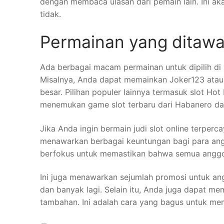
dengan membaca ulasan dari pemain lain. Ini 
tidak.
Permainan yang ditaw
Ada berbagai macam permainan untuk dipilih di s
Misalnya, Anda dapat memainkan Joker123 ata
besar. Pilihan populer lainnya termasuk slot Hot
menemukan game slot terbaru dari Habanero dan
Jika Anda ingin bermain judi slot online terperc
menawarkan berbagai keuntungan bagi para angg
berfokus untuk memastikan bahwa semua anggo
Ini juga menawarkan sejumlah promosi untuk ang
dan banyak lagi. Selain itu, Anda juga dapat m
tambahan. Ini adalah cara yang bagus untuk m