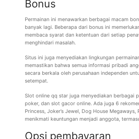
Bonus
Permainan ini menawarkan berbagai macam bonus
banyak lagi. Beberapa dari bonus ini memerlukan
membaca syarat dan ketentuan dari setiap pena
menghindari masalah.
Situs ini juga menyediakan lingkungan permain
memastikan bahwa semua informasi pribadi anggot
secara berkala oleh perusahaan independen un
setempat.
Slot online qq star juga menyediakan berbagai pe
poker, dan slot gacor online. Ada juga 6 rekomen
Princess, Joker’s Jewel, Dog House Megaways, 
menikmati keuntungan menjadi anggota, termasu
Opsi pembayaran