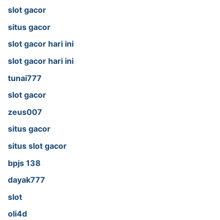
slot gacor
situs gacor
slot gacor hari ini
slot gacor hari ini
tunai777
slot gacor
zeus007
situs gacor
situs slot gacor
bpjs 138
dayak777
slot
oli4d