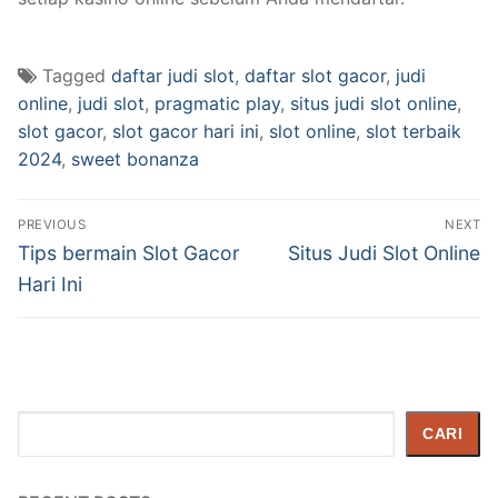
Tagged
daftar judi slot
,
daftar slot gacor
,
judi
online
,
judi slot
,
pragmatic play
,
situs judi slot online
,
slot gacor
,
slot gacor hari ini
,
slot online
,
slot terbaik
2024
,
sweet bonanza
Navigasi
PREVIOUS
NEXT
pos
Previous
Next
Tips bermain Slot Gacor
Situs Judi Slot Online
post:
post:
Hari Ini
Cari
CARI