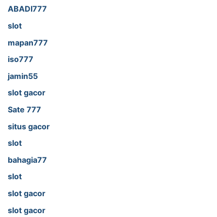
ABADI777
slot
mapan777
iso777
jamin55
slot gacor
Sate 777
situs gacor
slot
bahagia77
slot
slot gacor
slot gacor