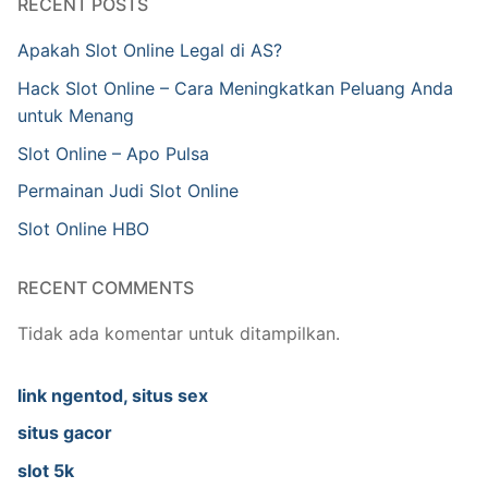
RECENT POSTS
Apakah Slot Online Legal di AS?
Hack Slot Online – Cara Meningkatkan Peluang Anda
untuk Menang
Slot Online – Apo Pulsa
Permainan Judi Slot Online
Slot Online HBO
RECENT COMMENTS
Tidak ada komentar untuk ditampilkan.
link ngentod, situs sex
situs gacor
slot 5k