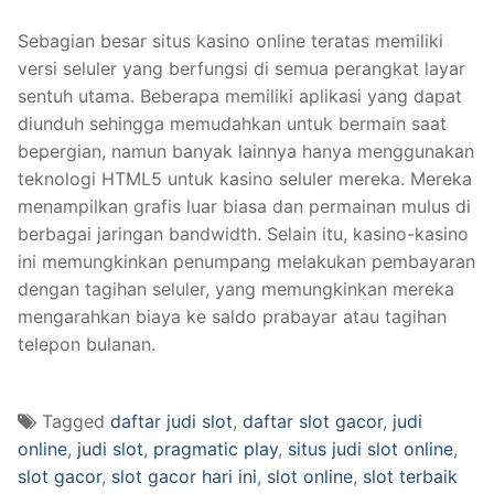
Sebagian besar situs kasino online teratas memiliki
versi seluler yang berfungsi di semua perangkat layar
sentuh utama. Beberapa memiliki aplikasi yang dapat
diunduh sehingga memudahkan untuk bermain saat
bepergian, namun banyak lainnya hanya menggunakan
teknologi HTML5 untuk kasino seluler mereka. Mereka
menampilkan grafis luar biasa dan permainan mulus di
berbagai jaringan bandwidth. Selain itu, kasino-kasino
ini memungkinkan penumpang melakukan pembayaran
dengan tagihan seluler, yang memungkinkan mereka
mengarahkan biaya ke saldo prabayar atau tagihan
telepon bulanan.
Tagged
daftar judi slot
,
daftar slot gacor
,
judi
online
,
judi slot
,
pragmatic play
,
situs judi slot online
,
slot gacor
,
slot gacor hari ini
,
slot online
,
slot terbaik