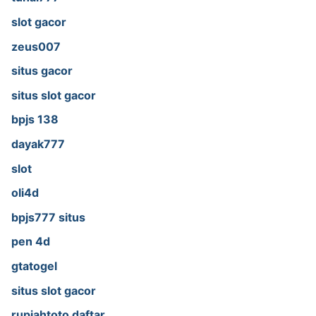
slot gacor
zeus007
situs gacor
situs slot gacor
bpjs 138
dayak777
slot
oli4d
bpjs777 situs
pen 4d
gtatogel
situs slot gacor
rupiahtoto daftar