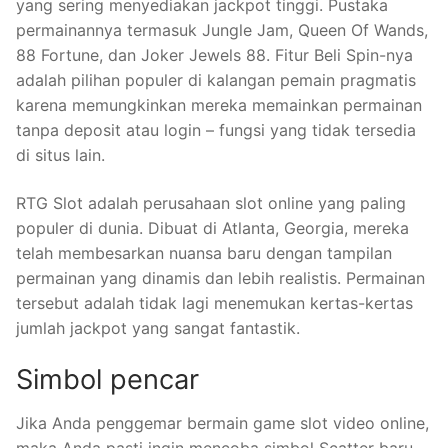
yang sering menyediakan jackpot tinggi. Pustaka
permainannya termasuk Jungle Jam, Queen Of Wands,
88 Fortune, dan Joker Jewels 88. Fitur Beli Spin-nya
adalah pilihan populer di kalangan pemain pragmatis
karena memungkinkan mereka memainkan permainan
tanpa deposit atau login – fungsi yang tidak tersedia
di situs lain.
RTG Slot adalah perusahaan slot online yang paling
populer di dunia. Dibuat di Atlanta, Georgia, mereka
telah membesarkan nuansa baru dengan tampilan
permainan yang dinamis dan lebih realistis. Permainan
tersebut adalah tidak lagi menemukan kertas-kertas
jumlah jackpot yang sangat fantastik.
Simbol pencar
Jika Anda penggemar bermain game slot video online,