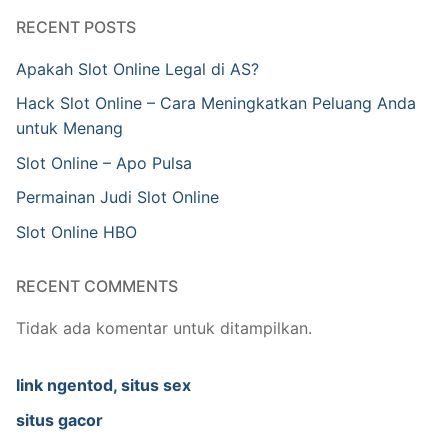
RECENT POSTS
Apakah Slot Online Legal di AS?
Hack Slot Online – Cara Meningkatkan Peluang Anda
untuk Menang
Slot Online – Apo Pulsa
Permainan Judi Slot Online
Slot Online HBO
RECENT COMMENTS
Tidak ada komentar untuk ditampilkan.
link ngentod, situs sex
situs gacor