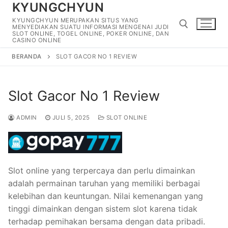
KYUNGCHYUN
Lompat
ke
KYUNGCHYUN MERUPAKAN SITUS YANG
MENYEDIAKAN SUATU INFORMASI MENGENAI JUDI
konten
SLOT ONLINE, TOGEL ONLINE, POKER ONLINE, DAN
CASINO ONLINE
BERANDA
SLOT GACOR NO 1 REVIEW
Cari:
Slot Gacor No 1 Review
ADMIN
JULI 5, 2025
SLOT ONLINE
Slot online yang terpercaya dan perlu dimainkan
adalah permainan taruhan yang memiliki berbagai
kelebihan dan keuntungan. Nilai kemenangan yang
tinggi dimainkan dengan sistem slot karena tidak
terhadap pemihakan bersama dengan data pribadi.