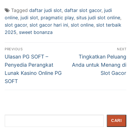
Tagged
daftar judi slot
,
daftar slot gacor
,
judi
online
,
judi slot
,
pragmatic play
,
situs judi slot online
,
slot gacor
,
slot gacor hari ini
,
slot online
,
slot terbaik
2025
,
sweet bonanza
Navigasi
PREVIOUS
NEXT
pos
Previous
Next
Ulasan PG SOFT –
Tingkatkan Peluang
post:
post:
Penyedia Perangkat
Anda untuk Menang di
Lunak Kasino Online PG
Slot Gacor
SOFT
Cari
CARI