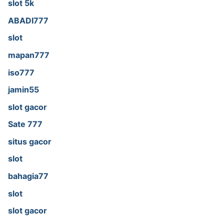
slot 5k
ABADI777
slot
mapan777
iso777
jamin55
slot gacor
Sate 777
situs gacor
slot
bahagia77
slot
slot gacor