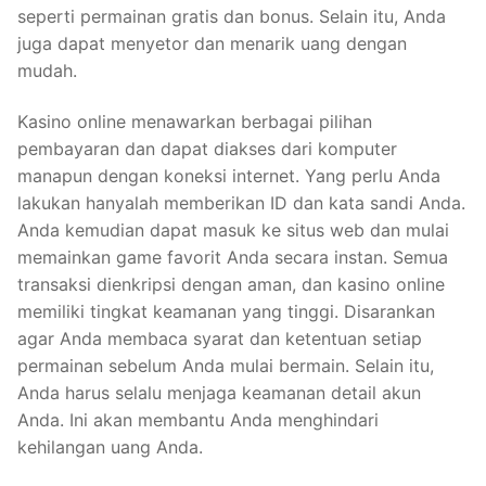
seperti permainan gratis dan bonus. Selain itu, Anda
juga dapat menyetor dan menarik uang dengan
mudah.
Kasino online menawarkan berbagai pilihan
pembayaran dan dapat diakses dari komputer
manapun dengan koneksi internet. Yang perlu Anda
lakukan hanyalah memberikan ID dan kata sandi Anda.
Anda kemudian dapat masuk ke situs web dan mulai
memainkan game favorit Anda secara instan. Semua
transaksi dienkripsi dengan aman, dan kasino online
memiliki tingkat keamanan yang tinggi. Disarankan
agar Anda membaca syarat dan ketentuan setiap
permainan sebelum Anda mulai bermain. Selain itu,
Anda harus selalu menjaga keamanan detail akun
Anda. Ini akan membantu Anda menghindari
kehilangan uang Anda.