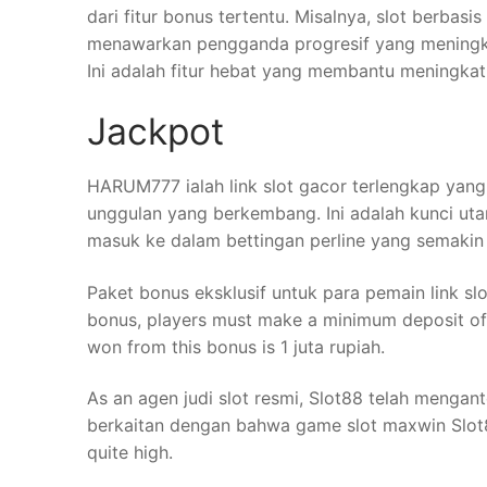
dari fitur bonus tertentu. Misalnya, slot berbas
menawarkan pengganda progresif yang meningka
Ini adalah fitur hebat yang membantu meningka
Jackpot
HARUM777 ialah link slot gacor terlengkap yang
unggulan yang berkembang. Ini adalah kunci ut
masuk ke dalam bettingan perline yang semakin t
Paket bonus eksklusif untuk para pemain link slo
bonus, players must make a minimum deposit of
won from this bonus is 1 juta rupiah.
As an agen judi slot resmi, Slot88 telah menganto
berkaitan dengan bahwa game slot maxwin Slot88 
quite high.