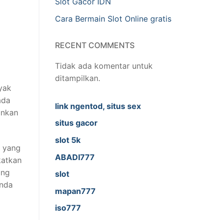
Slot Gacor IDN
Cara Bermain Slot Online gratis
RECENT COMMENTS
Tidak ada komentar untuk
ditampilkan.
yak
ada
link ngentod, situs sex
inkan
situs gacor
slot 5k
n yang
ABADI777
katkan
ang
slot
Anda
mapan777
iso777