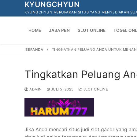
KYUNGCHYUN
Lompat
ke
KYUNGCHYUN MERUPAKAN SITUS YANG MENYEDIAKAN SUATU 
konten
HOME
JASA PBN
SLOT ONLINE
TOGEL ONL
BERANDA
TINGKATKAN PELUANG ANDA UNTUK MENANG
Tingkatkan Peluang An
ADMIN
JULI 5, 2025
SLOT ONLINE
Jika Anda mencari situs judi slot gacor yang ama