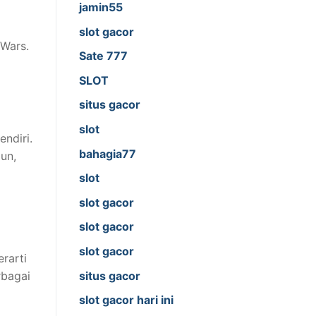
jamin55
slot gacor
Wars.
Sate 777
SLOT
situs gacor
slot
ndiri.
bahagia77
un,
slot
slot gacor
slot gacor
slot gacor
rarti
situs gacor
rbagai
slot gacor hari ini