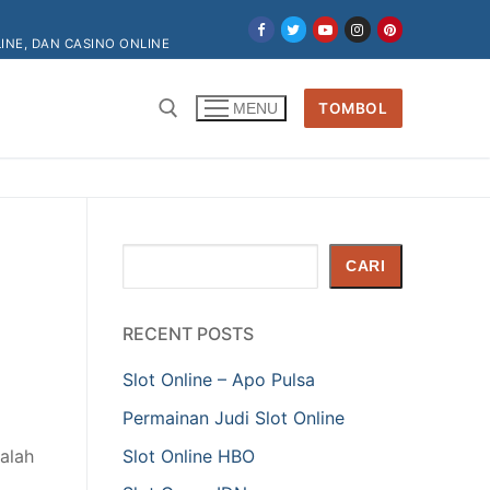
INE, DAN CASINO ONLINE
TOMBOL
MENU
Cari
CARI
RECENT POSTS
Slot Online – Apo Pulsa
Permainan Judi Slot Online
Slot Online HBO
dalah