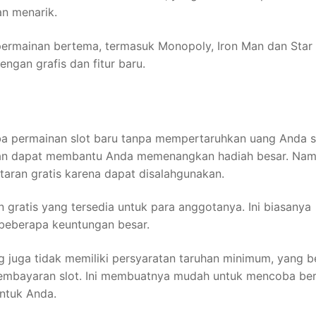
an menarik.
rmainan bertema, termasuk Monopoly, Iron Man dan Star 
ngan grafis dan fitur baru.
ba permainan slot baru tanpa mempertaruhkan uang Anda se
 dan dapat membantu Anda memenangkan hadiah besar. Nam
taran gratis karena dapat disalahgunakan.
gratis yang tersedia untuk para anggotanya. Ini biasanya
beberapa keuntungan besar.
g juga tidak memiliki persyaratan taruhan minimum, yang be
pembayaran slot. Ini membuatnya mudah untuk mencoba be
ntuk Anda.