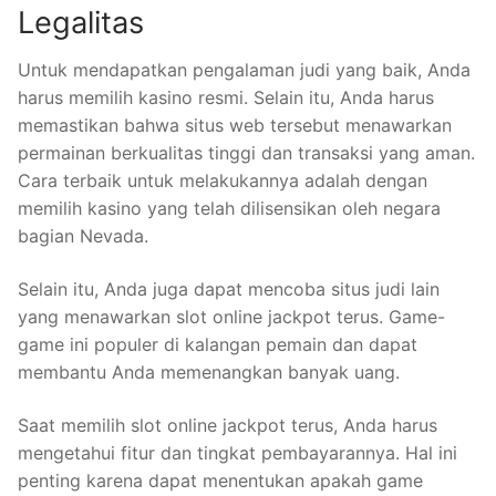
Legalitas
Untuk mendapatkan pengalaman judi yang baik, Anda
harus memilih kasino resmi. Selain itu, Anda harus
memastikan bahwa situs web tersebut menawarkan
permainan berkualitas tinggi dan transaksi yang aman.
Cara terbaik untuk melakukannya adalah dengan
memilih kasino yang telah dilisensikan oleh negara
bagian Nevada.
Selain itu, Anda juga dapat mencoba situs judi lain
yang menawarkan slot online jackpot terus. Game-
game ini populer di kalangan pemain dan dapat
membantu Anda memenangkan banyak uang.
Saat memilih slot online jackpot terus, Anda harus
mengetahui fitur dan tingkat pembayarannya. Hal ini
penting karena dapat menentukan apakah game