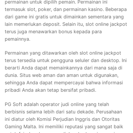
permainan untuk dipilih pemain. Permainan ini
termasuk slot, poker, dan permainan kasino. Beberapa
dari game ini gratis untuk dimainkan sementara yang
lain memerlukan deposit. Selain itu, slot online jackpot
terus juga menawarkan bonus kepada para
pemainnya.
Permainan yang ditawarkan oleh slot online jackpot
terus tersedia untuk pengguna seluler dan desktop. Ini
berarti Anda dapat memainkannya dari mana saja di
dunia. Situs web aman dan aman untuk digunakan,
sehingga Anda dapat mempercayai bahwa informasi
pribadi Anda akan tetap bersifat pribadi.
PG Soft adalah operator judi online yang telah
berbisnis selama lebih dari satu dekade. Perusahaan
ini diatur oleh Komisi Perjudian Inggris dan Otoritas
Gaming Malta. Ini memiliki reputasi yang sangat baik