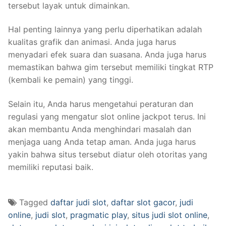
tersebut layak untuk dimainkan.
Hal penting lainnya yang perlu diperhatikan adalah
kualitas grafik dan animasi. Anda juga harus
menyadari efek suara dan suasana. Anda juga harus
memastikan bahwa gim tersebut memiliki tingkat RTP
(kembali ke pemain) yang tinggi.
Selain itu, Anda harus mengetahui peraturan dan
regulasi yang mengatur slot online jackpot terus. Ini
akan membantu Anda menghindari masalah dan
menjaga uang Anda tetap aman. Anda juga harus
yakin bahwa situs tersebut diatur oleh otoritas yang
memiliki reputasi baik.
Tagged
daftar judi slot
,
daftar slot gacor
,
judi
online
,
judi slot
,
pragmatic play
,
situs judi slot online
,