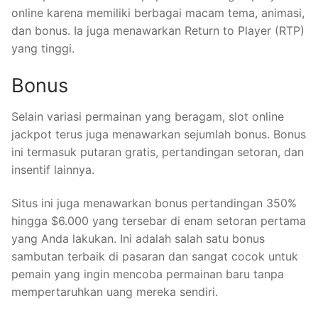
online karena memiliki berbagai macam tema, animasi,
dan bonus. Ia juga menawarkan Return to Player (RTP)
yang tinggi.
Bonus
Selain variasi permainan yang beragam, slot online
jackpot terus juga menawarkan sejumlah bonus. Bonus
ini termasuk putaran gratis, pertandingan setoran, dan
insentif lainnya.
Situs ini juga menawarkan bonus pertandingan 350%
hingga $6.000 yang tersebar di enam setoran pertama
yang Anda lakukan. Ini adalah salah satu bonus
sambutan terbaik di pasaran dan sangat cocok untuk
pemain yang ingin mencoba permainan baru tanpa
mempertaruhkan uang mereka sendiri.