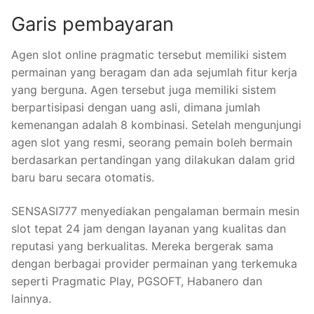
Garis pembayaran
Agen slot online pragmatic tersebut memiliki sistem
permainan yang beragam dan ada sejumlah fitur kerja
yang berguna. Agen tersebut juga memiliki sistem
berpartisipasi dengan uang asli, dimana jumlah
kemenangan adalah 8 kombinasi. Setelah mengunjungi
agen slot yang resmi, seorang pemain boleh bermain
berdasarkan pertandingan yang dilakukan dalam grid
baru baru secara otomatis.
SENSASI777 menyediakan pengalaman bermain mesin
slot tepat 24 jam dengan layanan yang kualitas dan
reputasi yang berkualitas. Mereka bergerak sama
dengan berbagai provider permainan yang terkemuka
seperti Pragmatic Play, PGSOFT, Habanero dan
lainnya.