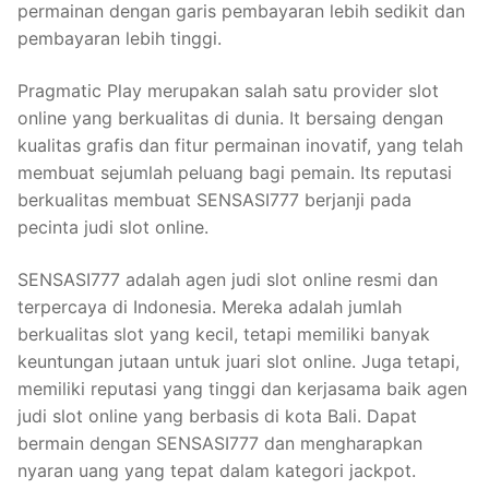
permainan dengan garis pembayaran lebih sedikit dan
pembayaran lebih tinggi.
Pragmatic Play merupakan salah satu provider slot
online yang berkualitas di dunia. It bersaing dengan
kualitas grafis dan fitur permainan inovatif, yang telah
membuat sejumlah peluang bagi pemain. Its reputasi
berkualitas membuat SENSASI777 berjanji pada
pecinta judi slot online.
SENSASI777 adalah agen judi slot online resmi dan
terpercaya di Indonesia. Mereka adalah jumlah
berkualitas slot yang kecil, tetapi memiliki banyak
keuntungan jutaan untuk juari slot online. Juga tetapi,
memiliki reputasi yang tinggi dan kerjasama baik agen
judi slot online yang berbasis di kota Bali. Dapat
bermain dengan SENSASI777 dan mengharapkan
nyaran uang yang tepat dalam kategori jackpot.