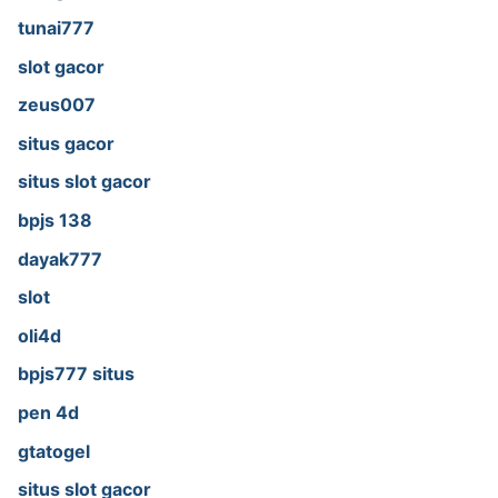
tunai777
slot gacor
zeus007
situs gacor
situs slot gacor
bpjs 138
dayak777
slot
oli4d
bpjs777 situs
pen 4d
gtatogel
situs slot gacor