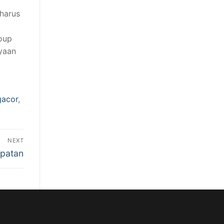
harus
oup
yaan
gacor
,
NEXT
epatan