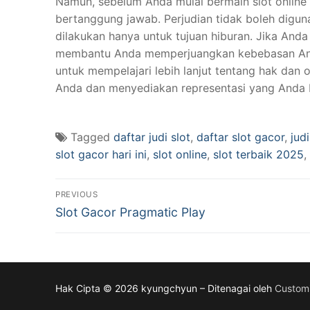
Namun, sebelum Anda mulai bermain slot online 
bertanggung jawab.
Perjudian tidak boleh digu
dilakukan hanya untuk tujuan hiburan.
Jika Anda
membantu Anda memperjuangkan kebebasan A
untuk mempelajari lebih lanjut tentang hak dan 
Anda dan menyediakan representasi yang Anda 
Tagged
daftar judi slot
,
daftar slot gacor
,
judi
slot gacor hari ini
,
slot online
,
slot terbaik 2025
,
Navigasi
PREVIOUS
Previous
pos
Slot Gacor Pragmatic Play
post:
Hak Cipta © 2026 kyungchyun – Ditenagai oleh
Custom