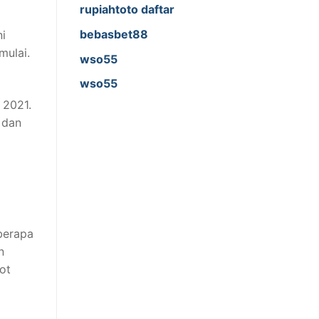
rupiahtoto daftar
bebasbet88
i
mulai.
wso55
wso55
 2021.
 dan
berapa
n
ot