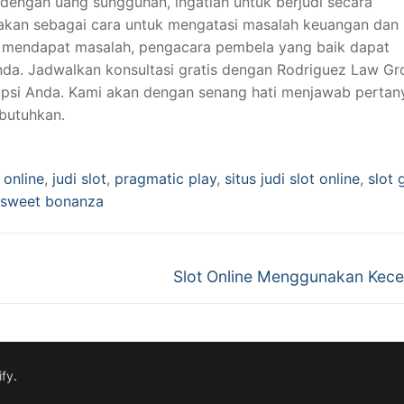
dengan uang sungguhan, ingatlah untuk berjudi secara
nakan sebagai cara untuk mengatasi masalah keuangan dan 
 mendapat masalah, pengacara pembela yang baik dapat
nda.
Jadwalkan konsultasi gratis dengan Rodriguez Law Gr
opsi Anda.
Kami akan dengan senang hati menjawab pertan
butuhkan.
 online
,
judi slot
,
pragmatic play
,
situs judi slot online
,
slot 
sweet bonanza
Next
Slot Online Menggunakan Kec
post:
ify
.