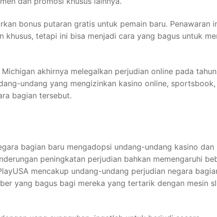
amen dan promosi khusus lainnya.
rkan bonus putaran gratis untuk pemain baru.
Penawaran in
 khusus, tetapi ini bisa menjadi cara yang bagus untuk me
 Michigan akhirnya melegalkan perjudian online pada tahun
ang-undang yang mengizinkan kasino online, sportsbook,
ra bagian tersebut.
 negara bagian baru mengadopsi undang-undang kasino dan
nderungan peningkatan perjudian bahkan memengaruhi be
PlayUSA mencakup undang-undang perjudian negara bagia
er yang bagus bagi mereka yang tertarik dengan mesin sl