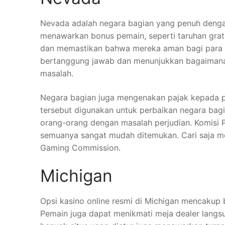
Nevada adalah negara bagian yang penuh dengan 
menawarkan bonus pemain, seperti taruhan grat
dan memastikan bahwa mereka aman bagi para 
bertanggung jawab dan menunjukkan bagaimana 
masalah.
Negara bagian juga mengenakan pajak kepada 
tersebut digunakan untuk perbaikan negara ba
orang-orang dengan masalah perjudian.
Komisi 
semuanya sangat mudah ditemukan.
Cari saja 
Gaming Commission.
Michigan
Opsi kasino online resmi di Michigan mencakup 
Pemain juga dapat menikmati meja dealer lang