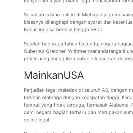
banyak situs yang diatur juga menawarkan turn
Sejumlah kasino online di Michigan juga menawa
biasanya dilengkapi dengan syarat dan ketentuan
Bonus ini bisa bernilai hingga $800.
Setelah beberapa tahun tertunda, negara bagian
Gubernur Gretchen Whitmer menandatangani und
poker uang sungguhan untuk diluncurkan di nega
MainkanUSA
Perjudian legal meledak di seluruh AS, dengan
taruhan olahraga dengan kecepatan tinggi.
Kece
tempat yang tidak terduga, termasuk Alabama.
demi negara bagian terbaru dan merupakan sumb
online legal.