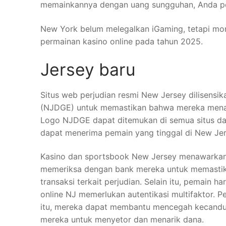
memainkannya dengan uang sungguhan, Anda perl
New York belum melegalkan iGaming, tetapi m
permainan kasino online pada tahun 2025.
Jersey baru
Situs web perjudian resmi New Jersey dilisensi
(NJDGE) untuk memastikan bahwa mereka menaw
Logo NJDGE dapat ditemukan di semua situs dan 
dapat menerima pemain yang tinggal di New Jer
Kasino dan sportsbook New Jersey menawarka
memeriksa dengan bank mereka untuk memasti
transaksi terkait perjudian.
Selain itu, pemain h
online NJ memerlukan autentikasi multifaktor.
Pe
itu, mereka dapat membantu mencegah kecand
mereka untuk menyetor dan menarik dana.