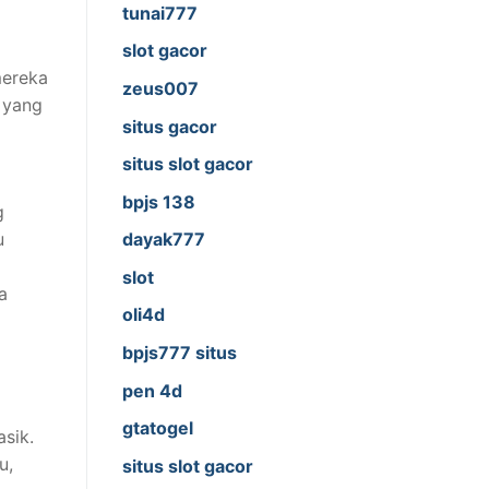
tunai777
slot gacor
mereka
zeus007
 yang
situs gacor
situs slot gacor
bpjs 138
g
u
dayak777
slot
a
oli4d
bpjs777 situs
pen 4d
gtatogel
sik.
u,
situs slot gacor