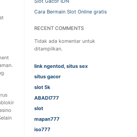
Slot Gacor IDN
Cara Bermain Slot Online gratis
at
RECENT COMMENTS
Tidak ada komentar untuk
ditampilkan.
ment
aman.
link ngentod, situs sex
ng
situs gacor
slot 5k
rus
ABADI777
blokir
slot
asino
Selain
mapan777
iso777