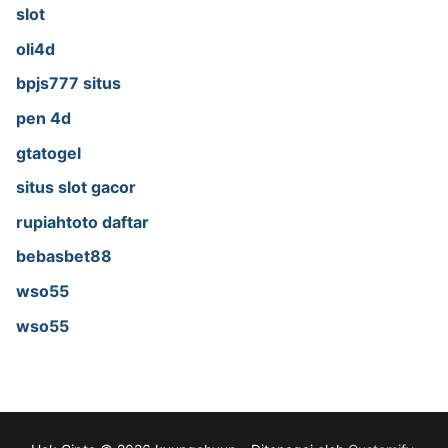
slot
oli4d
bpjs777 situs
pen 4d
gtatogel
situs slot gacor
rupiahtoto daftar
bebasbet88
wso55
wso55