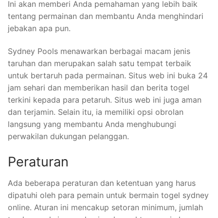
Ini akan memberi Anda pemahaman yang lebih baik
tentang permainan dan membantu Anda menghindari
jebakan apa pun.
Sydney Pools menawarkan berbagai macam jenis
taruhan dan merupakan salah satu tempat terbaik
untuk bertaruh pada permainan. Situs web ini buka 24
jam sehari dan memberikan hasil dan berita togel
terkini kepada para petaruh. Situs web ini juga aman
dan terjamin. Selain itu, ia memiliki opsi obrolan
langsung yang membantu Anda menghubungi
perwakilan dukungan pelanggan.
Peraturan
Ada beberapa peraturan dan ketentuan yang harus
dipatuhi oleh para pemain untuk bermain togel sydney
online. Aturan ini mencakup setoran minimum, jumlah