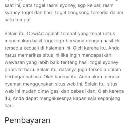
saat ini, data togel resmi sydney, sgp keluar, resmi
sydney togel dan hasil togel hongkong tersedia dalam
satu tempat.
Selain itu, Dewi4d adalah tempat yang tepat untuk
menemukan hasil togel sgp bersama dengan hasil hk
tersedia kecuali di halaman ini. Oleh karena itu, Anda
harus memeriksa situs ini jika ingin mendapatkan
wawasan yang lebih baik tentang hasil togel sydney
pools terbaru. Selain itu, datanya juga tersedia dalam
berbagai bahasa. Oleh karena itu, Anda akan merasa
nyaman menggunakan situs web ini. Selain itu, situs
web ini mudah dinavigasi dan bebas iklan. Oleh karena
itu, Anda dapat mengaksesnya kapan saja sepanjang
hari.
Pembayaran