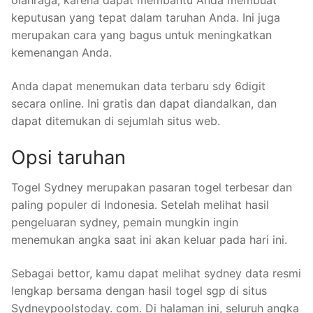
olahraga, karena dapat membantu Anda membuat
keputusan yang tepat dalam taruhan Anda. Ini juga
merupakan cara yang bagus untuk meningkatkan
kemenangan Anda.
Anda dapat menemukan data terbaru sdy 6digit
secara online. Ini gratis dan dapat diandalkan, dan
dapat ditemukan di sejumlah situs web.
Opsi taruhan
Togel Sydney merupakan pasaran togel terbesar dan
paling populer di Indonesia. Setelah melihat hasil
pengeluaran sydney, pemain mungkin ingin
menemukan angka saat ini akan keluar pada hari ini.
Sebagai bettor, kamu dapat melihat sydney data resmi
lengkap bersama dengan hasil togel sgp di situs
Sydneypoolstoday. com. Di halaman ini, seluruh angka