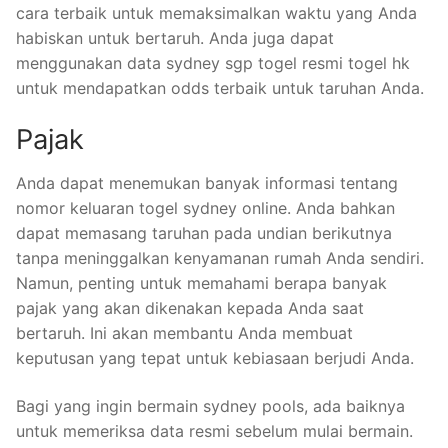
cara terbaik untuk memaksimalkan waktu yang Anda
habiskan untuk bertaruh. Anda juga dapat
menggunakan data sydney sgp togel resmi togel hk
untuk mendapatkan odds terbaik untuk taruhan Anda.
Pajak
Anda dapat menemukan banyak informasi tentang
nomor keluaran togel sydney online. Anda bahkan
dapat memasang taruhan pada undian berikutnya
tanpa meninggalkan kenyamanan rumah Anda sendiri.
Namun, penting untuk memahami berapa banyak
pajak yang akan dikenakan kepada Anda saat
bertaruh. Ini akan membantu Anda membuat
keputusan yang tepat untuk kebiasaan berjudi Anda.
Bagi yang ingin bermain sydney pools, ada baiknya
untuk memeriksa data resmi sebelum mulai bermain.