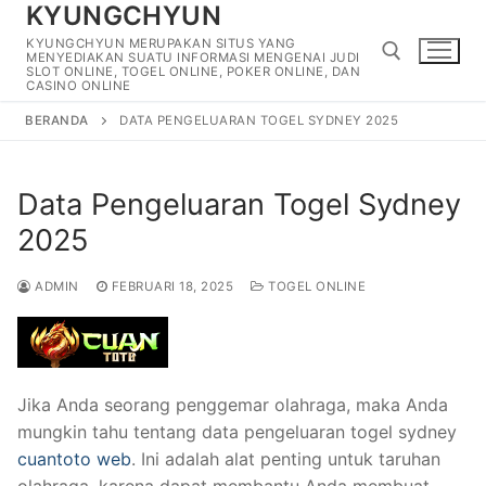
KYUNGCHYUN
Lompat
ke
KYUNGCHYUN MERUPAKAN SITUS YANG
MENYEDIAKAN SUATU INFORMASI MENGENAI JUDI
konten
SLOT ONLINE, TOGEL ONLINE, POKER ONLINE, DAN
CASINO ONLINE
BERANDA
DATA PENGELUARAN TOGEL SYDNEY 2025
Cari:
Data Pengeluaran Togel Sydney
2025
ADMIN
FEBRUARI 18, 2025
TOGEL ONLINE
Jika Anda seorang penggemar olahraga, maka Anda
mungkin tahu tentang data pengeluaran togel sydney
cuantoto web
. Ini adalah alat penting untuk taruhan