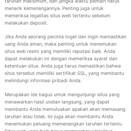
taruhan maksimum, dan jangka waktu pemain harus
menarik kemenangannya. Penting juga untuk
memeriksa legalitas situs web tertentu sebelum
melakukan deposit.
Jika Anda seorang pecinta togel dan ingin memastikan
uang Anda aman, maka penting untuk menemukan
situs web resmi yang memiliki reputasi baik. Anda
dapat melakukan ini dengan memeriksa syarat dan
ketentuan situs. Anda juga harus memastikan bahwa
situs tersebut memiliki sertifikat SSL, yang membantu
melindungi informasi pribadi Anda.
Merupakan ide bagus untuk mengunjungi situs yang
menawarkan hasil undian langsung, yang dapat
membantu Anda memutuskan apakah akan memasang
taruhan atau tidak. Ini juga akan membantu Anda
menentukan peluang memenangkan taruhan tertentu.
Situs web yang baik harus memperbarui hasilnya