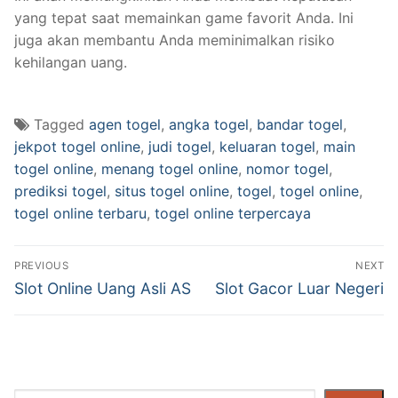
yang tepat saat memainkan game favorit Anda. Ini
juga akan membantu Anda meminimalkan risiko
kehilangan uang.
Tagged
agen togel
,
angka togel
,
bandar togel
,
jekpot togel online
,
judi togel
,
keluaran togel
,
main
togel online
,
menang togel online
,
nomor togel
,
prediksi togel
,
situs togel online
,
togel
,
togel online
,
togel online terbaru
,
togel online terpercaya
Navigasi
PREVIOUS
NEXT
pos
Previous
Next
Slot Online Uang Asli AS
Slot Gacor Luar Negeri
post:
post: