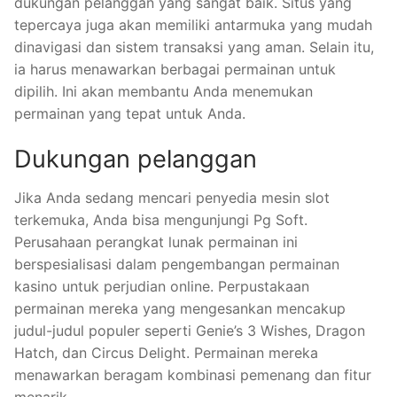
dukungan pelanggan yang sangat baik. Situs yang
tepercaya juga akan memiliki antarmuka yang mudah
dinavigasi dan sistem transaksi yang aman. Selain itu,
ia harus menawarkan berbagai permainan untuk
dipilih. Ini akan membantu Anda menemukan
permainan yang tepat untuk Anda.
Dukungan pelanggan
Jika Anda sedang mencari penyedia mesin slot
terkemuka, Anda bisa mengunjungi Pg Soft.
Perusahaan perangkat lunak permainan ini
berspesialisasi dalam pengembangan permainan
kasino untuk perjudian online. Perpustakaan
permainan mereka yang mengesankan mencakup
judul-judul populer seperti Genie’s 3 Wishes, Dragon
Hatch, dan Circus Delight. Permainan mereka
menawarkan beragam kombinasi pemenang dan fitur