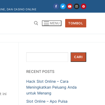
INE, DAN CASINO ONLINE
TOMBOL
MENU
Cari
CARI
RECENT POSTS
Hack Slot Online – Cara
Meningkatkan Peluang Anda
untuk Menang
t ini
Slot Online – Apo Pulsa