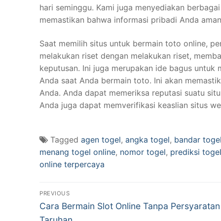
hari seminggu.
Kami juga menyediakan berbagai 
memastikan bahwa informasi pribadi Anda aman 
Saat memilih situs untuk bermain toto online, pe
melakukan riset dengan melakukan riset, memba
keputusan.
Ini juga merupakan ide bagus untuk
Anda saat Anda bermain toto.
Ini akan memasti
Anda.
Anda dapat memeriksa reputasi suatu sit
Anda juga dapat memverifikasi keaslian situs we
Tagged
agen togel
,
angka togel
,
bandar toge
menang togel online
,
nomor togel
,
prediksi toge
online terpercaya
Navigasi
PREVIOUS
Previous
pos
Cara Bermain Slot Online Tanpa Persyaratan
post:
Taruhan