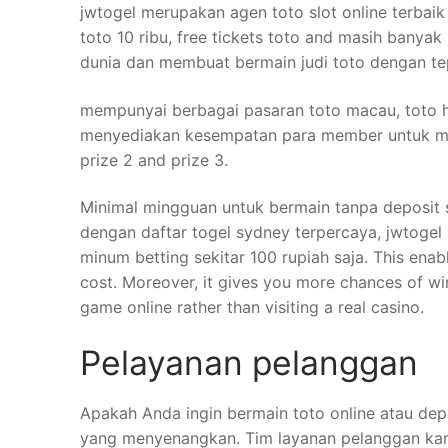
jwtogel merupakan agen toto slot online terbaik 
toto 10 ribu, free tickets toto and masih banyak 
dunia dan membuat bermain judi toto dengan te
mempunyai berbagai pasaran toto macau, toto h
menyediakan kesempatan para member untuk mela
prize 2 and prize 3.
Minimal mingguan untuk bermain tanpa deposit si
dengan daftar togel sydney terpercaya, jwtog
minum betting sekitar 100 rupiah saja. This enab
cost. Moreover, it gives you more chances of wi
game online rather than visiting a real casino.
Pelayanan pelanggan
Apakah Anda ingin bermain toto online atau de
yang menyenangkan.
Tim layanan pelanggan kam