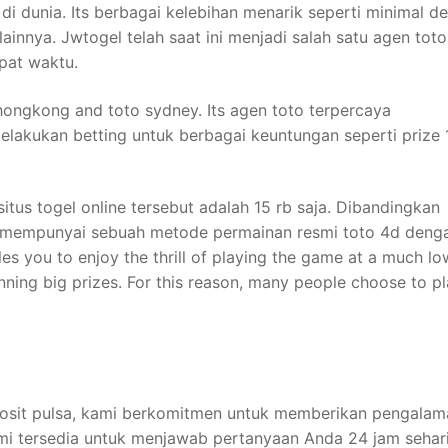
di dunia. Its berbagai kelebihan menarik seperti minimal de
lainnya. Jwtogel telah saat ini menjadi salah satu agen toto
pat waktu.
ongkong and toto sydney. Its agen toto terpercaya
kukan betting untuk berbagai keuntungan seperti prize 1
tus togel online tersebut adalah 15 rb saja. Dibandingkan
el mempunyai sebuah metode permainan resmi toto 4d deng
les you to enjoy the thrill of playing the game at a much lo
nning big prizes. For this reason, many people choose to pl
posit pulsa, kami berkomitmen untuk memberikan pengalam
i tersedia untuk menjawab pertanyaan Anda 24 jam sehari