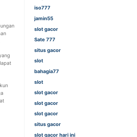
iso777
jamin55
kungan
slot gacor
man
Sate 777
.
situs gacor
 yang
slot
dapat
bahagia77
slot
akun
slot gacor
ga
at
slot gacor
slot gacor
situs gacor
slot gacor hari ini