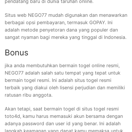
pendatang baru di dunia taruhan online.
Situs web NEGO77 mudah digunakan dan menawarkan
berbagai opsi pembayaran, termasuk GOPAY. Ini
adalah metode penyetoran dana yang populer dan
sangat nyaman bagi mereka yang tinggal di Indonesia.
Bonus
jika anda membutuhkan bermain togel online resmi,
NEGO77 adalah salah satu tempat yang tepat untuk
bermain togel resmi. Ini adalah situs togel resmi
terbaik yang diakui oleh lisensi perjudian dan memiliki
ratusan ribu anggota.
Akan tetapi, saat bermain togel di situs togel resmi
toto4d, kamu harus memasuki akun bersama dengan
adanya password dan user id yang benar. Ini adalah
langkah keamanan yang dapat kamu memaksa untuk