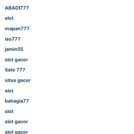
ABADI777
slot
mapan777
iso777
jamin55
slot gacor
Sate 777
situs gacor
slot
bahagia77
slot
slot gacor
slot gacor