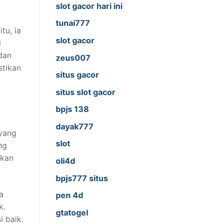
slot gacor hari ini
tunai777
tu, ia
slot gacor
i
dan
zeus007
stikan
situs gacor
situs slot gacor
bpjs 138
dayak777
 yang
slot
ng
ikan
oli4d
bpjs777 situs
a
pen 4d
k.
gtatogel
i baik.