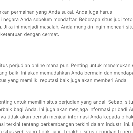
arkan permainan yang Anda sukai. Anda juga harus
negara Anda sebelum mendaftar. Beberapa situs judi toto
 Jika ini menjadi masalah, Anda mungkin ingin mencari situs
 ketentuan dengan cermat.
itus perjudian online mana pun. Penting untuk menemukan s
 yang baik. Ini akan memudahkan Anda bermain dan mendap
situs yang memiliki reputasi baik juga akan memberi Anda
nting untuk memilih situs perjudian yang andal. Sebab, sit
baik bagi Anda. Ini juga akan menjaga informasi pribadi 
rcaya tidak akan pernah menjual informasi Anda kepada piha
i terkini tentang perkembangan terkini dalam industri ini. I
tus web yang tidak jujur. Terakhir, situs perjudian teper