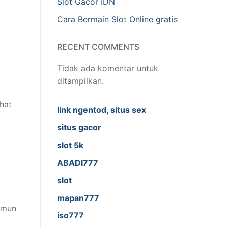
Slot Gacor IDN
Cara Bermain Slot Online gratis
RECENT COMMENTS
Tidak ada komentar untuk
ditampilkan.
hat
link ngentod, situs sex
situs gacor
slot 5k
ABADI777
slot
mapan777
amun
iso777