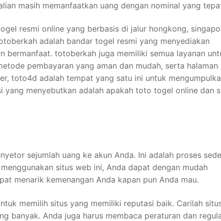
kalian masih memanfaatkan uang dengan nominal yang tepat
gel resmi online yang berbasis di jalur hongkong, singapo
totoberkah adalah bandar togel resmi yang menyediakan
n bermanfaat. totoberkah juga memiliki semua layanan unt
 metode pembayaran yang aman dan mudah, serta halaman
er, toto4d adalah tempat yang satu ini untuk mengumpulk
si yang menyebutkan adalah apakah toto togel online dan s
enyetor sejumlah uang ke akun Anda. Ini adalah proses sed
n menggunakan situs web ini, Anda dapat dengan mudah
dapat menarik kemenangan Anda kapan pun Anda mau.
uk memilih situs yang memiliki reputasi baik. Carilah situ
ang banyak. Anda juga harus membaca peraturan dan regula