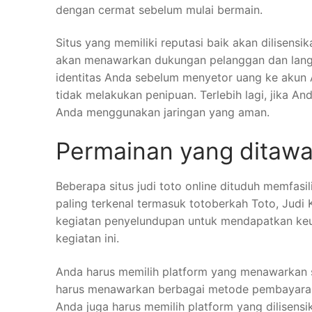
dengan cermat sebelum mulai bermain.
Situs yang memiliki reputasi baik akan dilisensikan
akan menawarkan dukungan pelanggan dan langk
identitas Anda sebelum menyetor uang ke akun 
tidak melakukan penipuan. Terlebih lagi, jika 
Anda menggunakan jaringan yang aman.
Permainan yang ditaw
Beberapa situs judi toto online dituduh memfas
paling terkenal termasuk totoberkah Toto, Judi
kegiatan penyelundupan untuk mendapatkan keu
kegiatan ini.
Anda harus memilih platform yang menawarkan si
harus menawarkan berbagai metode pembayaran, s
Anda juga harus memilih platform yang dilisensik