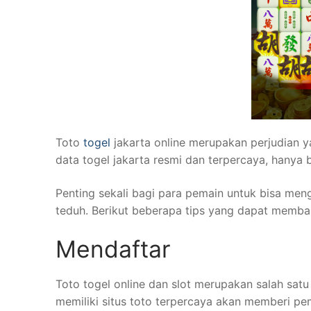
Toto
togel
jakarta online merupakan perjudian y
data togel jakarta resmi dan terpercaya, hanya
Penting sekali bagi para pemain untuk bisa menge
teduh. Berikut beberapa tips yang dapat memban
Mendaftar
Toto togel online dan slot merupakan salah sa
memiliki situs toto terpercaya akan memberi pe